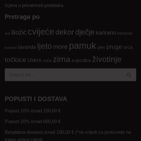
Izjava o privatnosti podataka
Pretraga po
cvijeće
dekor
dječje
Božić
karirano
karneval
auti
pamuk
ljeto
more
pruge
lavanda
srca
ples
kockice
zima
životinje
točkice
Uskrs
zvjezdice
voće
POPUSTI I DOSTAVA
Popust 10% iznad 150,00 €
Popust 20% iznad 600,00 €
Besplatna dostava iznad 100,00 € (*ne vrijedi za proizvode na
trajno niskoj cijeni)