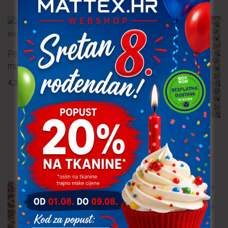
TRAJNO NISKA CIJENA!
Pamučna tkanina – pruge 22
mm
4,30
€
po metru
uključ. PDV
Pamučna tkanina
3,80
€
po metru
uključ. PDV
Pamučna tkanina – cvijeće
3,80
€
po metru
uključ. PDV