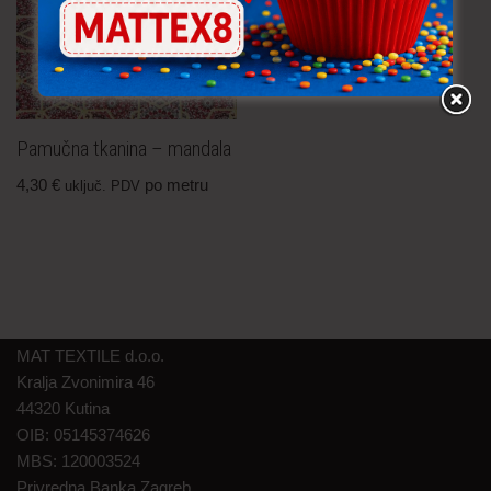
Pamučna tkanina – mandala
4,30
€
po metru
uključ. PDV
MAT TEXTILE d.o.o.
Kralja Zvonimira 46
44320 Kutina
OIB: 05145374626
MBS: 120003524
Privredna Banka Zagreb