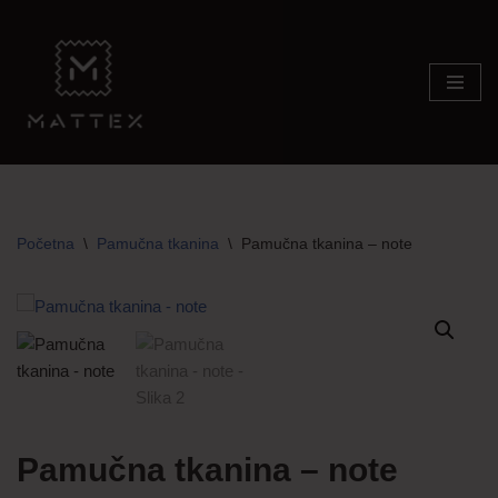
Skip
to
content
Početna
\
Pamučna tkanina
\
Pamučna tkanina – note
Pamučna tkanina – note