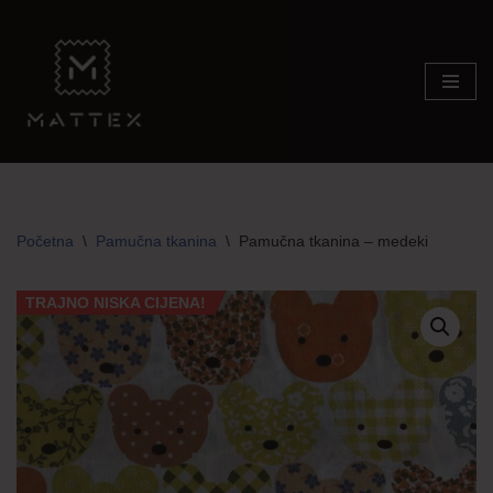
Skip
to
content
Početna
\
Pamučna tkanina
\
Pamučna tkanina – medeki
TRAJNO NISKA CIJENA!