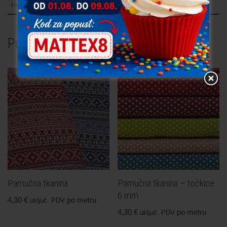
roza, zelena
Povezani proizvodi
Pamučna tkanina
Pamučna tkanina – točkice
6 mm
4,30
€
po metru
uključ. PDV
4,30
€
po metru
uključ. PDV