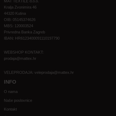
MAT TEXTILE d.o.o.
Kralja Zvonimira 46
44320 Kutina
OIB: 05145374626
MBS: 120003524
Privredna Banka Zagreb
IBAN: HR6123400091110197790
WEBSHOP KONTAKT:
prodaja@mattex.hr
VELEPRODAJA:
veleprodaja@mattex.hr
INFO
O nama
Naše poslovnice
Kontakt