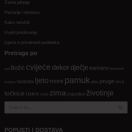
Česta pitanja
Plaćanje i dostava
Kako naručiti
Uvjeti poslovanja
Izjava o privatnosti podataka
Pretraga po
cvijeće
dekor
dječje
Božić
karirano
karneval
auti
pamuk
ljeto
more
pruge
lavanda
srca
ples
kockice
zima
životinje
točkice
Uskrs
zvjezdice
voće
POPUSTI I DOSTAVA