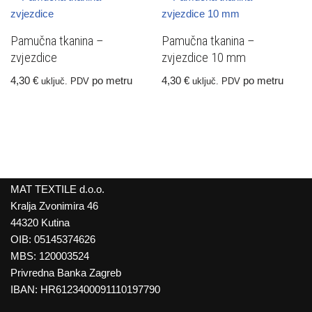
Pamučna tkanina –
Pamučna tkanina –
zvjezdice
zvjezdice 10 mm
4,30
€
po metru
4,30
€
po metru
uključ. PDV
uključ. PDV
MAT TEXTILE d.o.o.
Kralja Zvonimira 46
44320 Kutina
OIB: 05145374626
MBS: 120003524
Privredna Banka Zagreb
IBAN: HR6123400091110197790