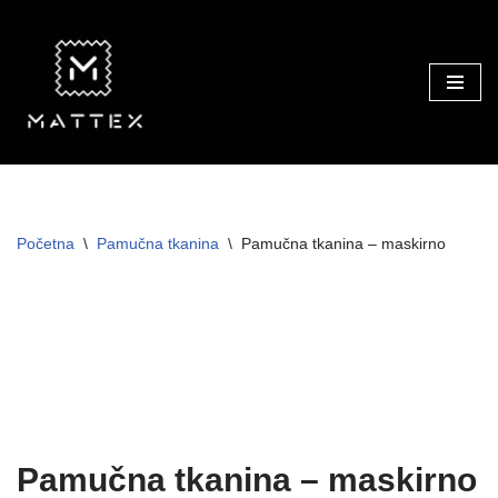
Skip
to
content
Početna
\
Pamučna tkanina
\
Pamučna tkanina – maskirno
TRAJNO NISKA CIJENA!
Pamučna tkanina – maskirno