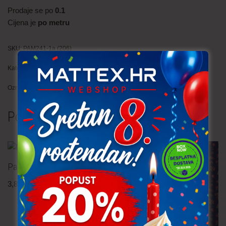
Prodaje se po
0.1
Cijena je
po metru
SKU:
PAM241-1a (206)
Kategorija:
Restlovi
Oznaka:
pamuk
Povezani proizvodi
Pamučna tkanina – cvijeće
3,80
€
po metru
uključ. PDV