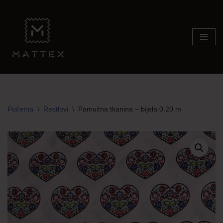
Skip
to
content
Početna
\
Restlovi
\
Pamučna tkanina – bijela 0.20 m