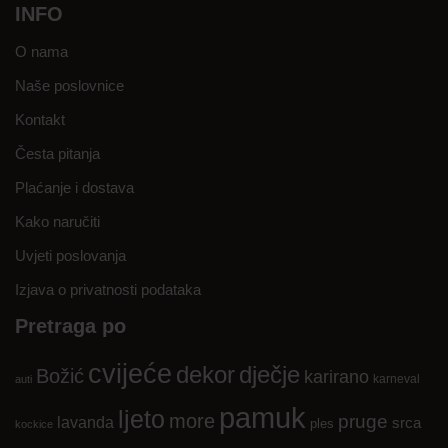
INFO
O nama
Naše poslovnice
Kontakt
Česta pitanja
Plaćanje i dostava
Kako naručiti
Uvjeti poslovanja
Izjava o privatnosti podataka
Pretraga po
cvijeće
dekor
dječje
Božić
karirano
karneval
auti
pamuk
ljeto
more
pruge
lavanda
srca
ples
kockice