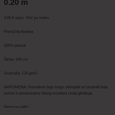
0.20 m
3,80
€
po metru
uključ. PDV
Pamučna tkanina
100% pamuk
Širina: 140 cm
Gramaža: 120 g/m2
NAPOMENA: Navedene boje mogu odstupati od stvarnih boja
ovisno o postavkama Vašeg monitora i kuta gledanja.
Nema na zalihi