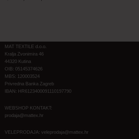
MAT TEXTILE d.o.o.
Kralja Zvonimira 46
44320 Kutina
OIB: 05145374626
MBS: 120003524
Privredna Banka Zagreb
IBAN: HR6123400091110197790
WEBSHOP KONTAKT:
prodaja@mattex.hr
VELEPRODAJA:
veleprodaja@mattex.hr