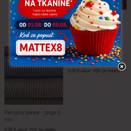
Pamučna tkanina – roses
4,30
€
po metru
uključ. PDV
Pamučna tkanina – trokuti
3,30
€
po metru
uključ. PDV
Pamučna tkanina – pruge 3
mm
4,30
€
po metru
uključ. PDV