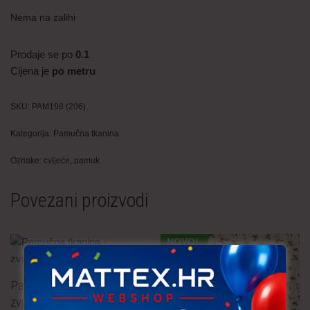
Nema na zalihi
Prodaje se po
0.1
Cijena je
po metru
SKU:
PAM198 (206)
Kategorija:
Pamučna tkanina
Oznake:
cvijeće
,
pamuk
Povezani proizvodi
NOVO!
Pamučna tkanina –
zvjezdice