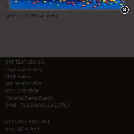
mm
3,80
€
po metru
uključ. PDV
4,30
€
po metru
uključ. PDV
MAT TEXTILE d.o.o.
Kralja Zvonimira 46
44320 Kutina
OIB: 05145374626
MBS: 120003524
Privredna Banka Zagreb
IBAN: HR6123400091110197790
WEBSHOP KONTAKT:
prodaja@mattex.hr