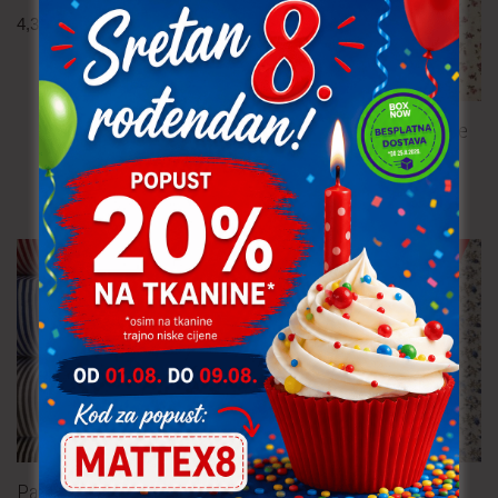
4,30
€
po metru
uključ. PDV
Pamučna tkanina – cvijeće
4,30
€
po metru
uključ. PDV
TRAJNO NISKA CIJENA!
Pamučna tkanina – pruge 3
Pamučna tkanina