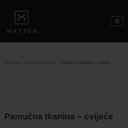
Skip
to
content
Početna
\
Pamučna tkanina
\
Pamučna tkanina – cvijeće
Pamučna tkanina – cvijeće