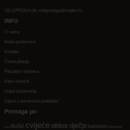
VELEPRODAJA:
veleprodaja@mattex.hr
INFO
O nama
Naše poslovnice
Kontakt
Česta pitanja
Plaćanje i dostava
Kako naručiti
Uvjeti poslovanja
Izjava o privatnosti podataka
Pretraga po
cvijeće
dekor
dječje
Božić
karirano
karneval
auti