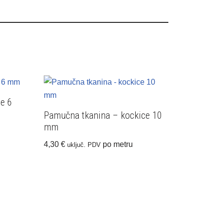
e 6
Pamučna tkanina – kockice 10
mm
4,30
€
po metru
uključ. PDV