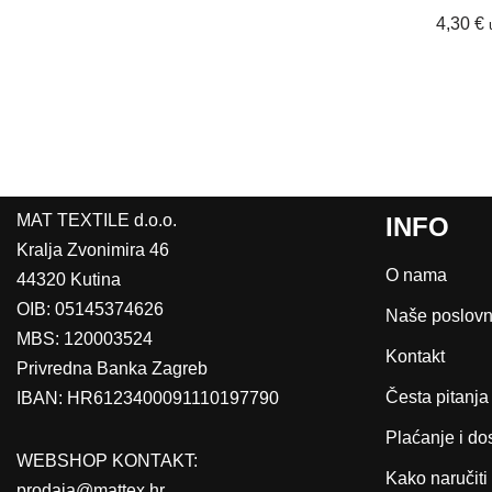
4,30
€
MAT TEXTILE d.o.o.
INFO
Kralja Zvonimira 46
O nama
44320 Kutina
OIB: 05145374626
Naše poslovn
MBS: 120003524
Kontakt
Privredna Banka Zagreb
Česta pitanja
IBAN: HR6123400091110197790
Plaćanje i do
WEBSHOP KONTAKT:
Kako naručiti
prodaja@mattex.hr