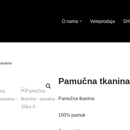
O nama
Veleprodaja
SH
savana
Pamučna tkanina
Pamučna tkanina
100% pamuk