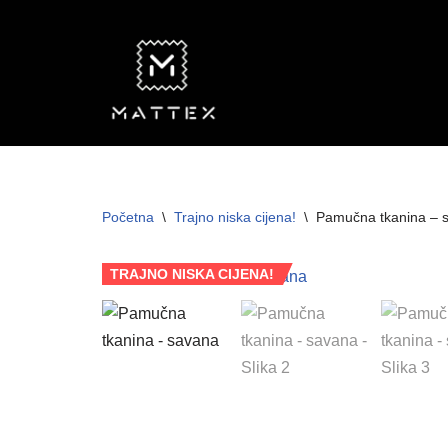
Skip
to
content
Početna
\
Trajno niska cijena!
\
Pamučna tkanina – 
TRAJNO NISKA CIJENA!