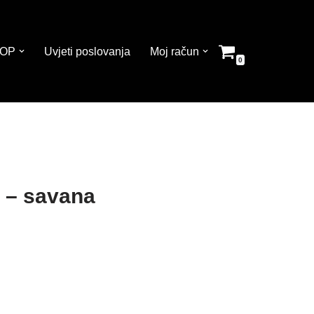
OP
Uvjeti poslovanja
Moj račun
0
 – savana