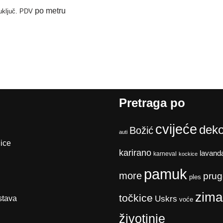
po metru
uključ. PDV
Pretraga po
cvijeće
deko
Božić
auti
ice
karirano
lavand
karneval
kockice
pamuk
more
prug
ples
zima
točkice
stava
Uskrs
voće
životinje