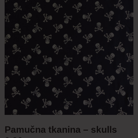
Pamučna tkanina – skulls