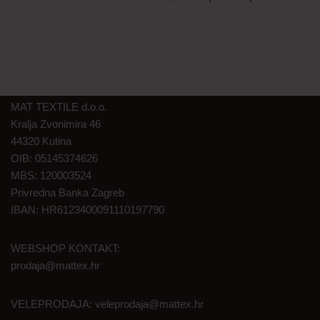
MAT TEXTILE d.o.o.
Kralja Zvonimira 46
44320 Kutina
OIB: 05145374626
MBS: 120003524
Privredna Banka Zagreb
IBAN: HR6123400091110197790
WEBSHOP KONTAKT:
prodaja@mattex.hr
VELEPRODAJA:
veleprodaja@mattex.hr