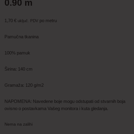
0.90 m
1,70
€
po metru
uključ. PDV
Pamučna tkanina
100% pamuk
Širina: 140 cm
Gramaža: 120 g/m2
NAPOMENA: Navedene boje mogu odstupati od stvarnih boja
ovisno o postavkama Vašeg monitora i kuta gledanja.
Nema na zalihi