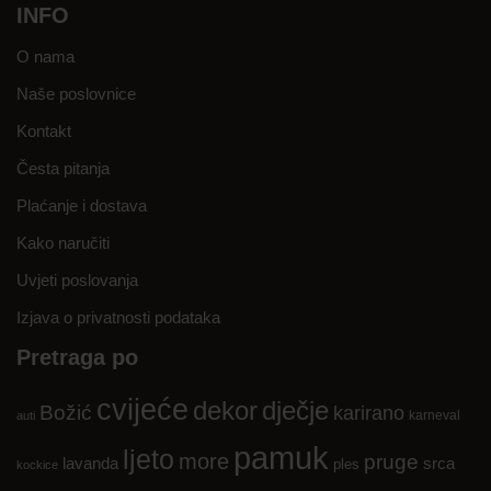
INFO
O nama
Naše poslovnice
Kontakt
Česta pitanja
Plaćanje i dostava
Kako naručiti
Uvjeti poslovanja
Izjava o privatnosti podataka
Pretraga po
cvijeće
dekor
dječje
Božić
karirano
karneval
auti
pamuk
ljeto
more
pruge
lavanda
srca
ples
kockice