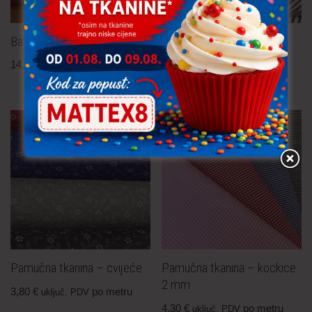
Batist – madeira
Pamučna tkanina – trokuti
14,90
€
po metru
3,30
€
po metru
uključ. PDV
uključ. PDV
Pamučna tkanina – cvijeće
Pamučna tkanina – kockice
2 mm
3,80
€
po metru
uključ. PDV
4,30
€
po metru
uključ. PDV