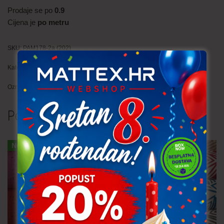
Prodaje se po
0.9
Cijena je
po metru
SKU:
PAM178-2a (202)
Kategorija:
Restlovi
Oznaka:
pamuk
Povezani proizvodi
NOVO!