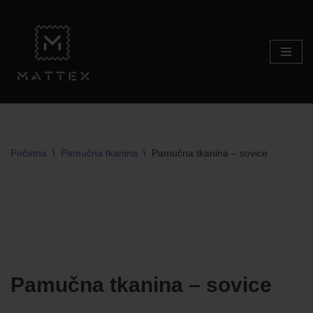
Skip
to
content
Početna
\
Pamučna tkanina
\
Pamučna tkanina – sovice
Pamučna tkanina – sovice