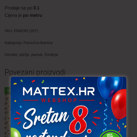
Prodaje se po
0.1
Cijena je
po metru
SKU:
PAM295 (207)
Kategorija:
Pamučna tkanina
Oznake:
dječje
,
pamuk
,
životinje
Povezani proizvodi
NOVO!
Pamučna tkanina – srca 6
mm
4,30
€
po metru
uključ. PDV