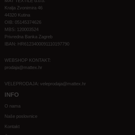
MAT TEXTILE d.o.o.
Kralja Zvonimira 46
44320 Kutina
OIB: 05145374626
MBS: 120003524
Privredna Banka Zagreb
IBAN: HR6123400091110197790
WEBSHOP KONTAKT:
prodaja@mattex.hr
VELEPRODAJA:
veleprodaja@mattex.hr
INFO
O nama
Naše poslovnice
Kontakt