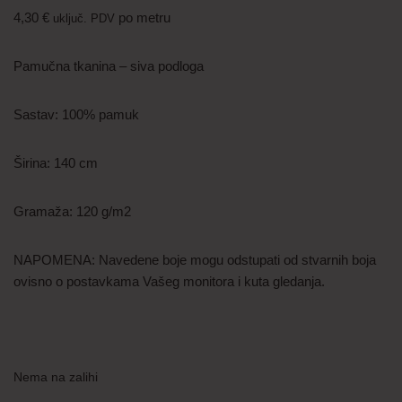
4,30
€
po metru
uključ. PDV
Pamučna tkanina – siva podloga
Sastav: 100% pamuk
Širina: 140 cm
Gramaža: 120 g/m2
NAPOMENA: Navedene boje mogu odstupati od stvarnih boja
ovisno o postavkama Vašeg monitora i kuta gledanja.
Nema na zalihi