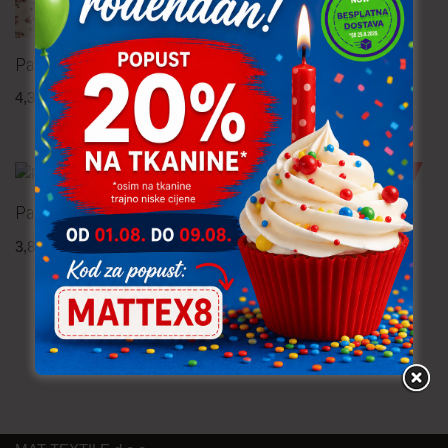
Pamučna tkanina – cvijeće
4,30
€
po metru
uključ. PDV
TRAJNO NISKA CIJENA!
Pamučna tkanina
Pamučna tkanina –
3,80
€
po metru
uključ. PDV
jednobojna
4,30
€
po metru
uključ. PDV