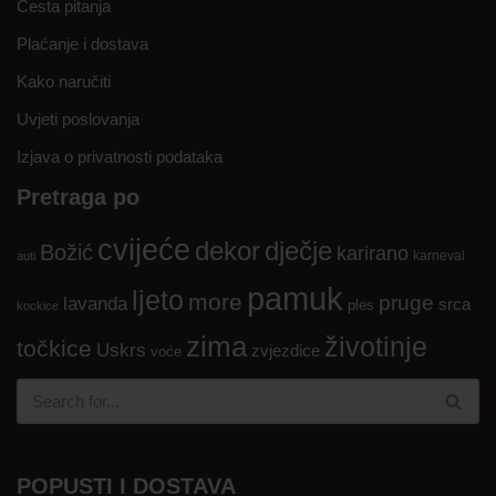
Česta pitanja
Plaćanje i dostava
Kako naručiti
Uvjeti poslovanja
Izjava o privatnosti podataka
Pretraga po
cvijeće
dekor
dječje
Božić
karirano
karneval
auti
pamuk
ljeto
more
pruge
lavanda
srca
ples
kockice
zima
životinje
točkice
Uskrs
zvjezdice
voće
POPUSTI I DOSTAVA