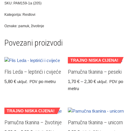
SKU:
PAM159-1a (205)
Kategorija:
Restlovi
Oznake:
pamuk
,
životinje
Povezani proizvodi
TRAJNO NISKA CIJENA!
Flis Leda – leptirići i cvijeće
Pamučna tkanina – peseki
5,80
€
po metru
1,70
€
–
2,30
€
po
uključ. PDV
uključ. PDV
metru
TRAJNO NISKA CIJENA!
Pamučna tkanina – životinje
Pamučna tkanina – unicorn