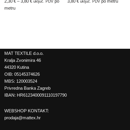
2,30
€
–
3,80
€
po
3,80
€
po metru
uključ. PDV
uključ. PDV
metru
MAT TEXTILE d.o.o.
Kralja Zvonimira 46
44320 Kutina
OIB: 05145374626
MBS: 120003524
Privredna Banka Zagreb
IBAN: HR6123400091110197790
WEBSHOP KONTAKT:
prodaja@mattex.hr