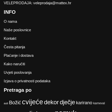
VELEPRODAJA:
veleprodaja@mattex.hr
INFO
O nama
Naše poslovnice
Kontakt
Česta pitanja
Plaćanje i dostava
Kako naručiti
Uvjeti poslovanja
Izjava o privatnosti podataka
Pretraga po
cvijeće
dekor
dječje
Božić
karirano
karneval
auti