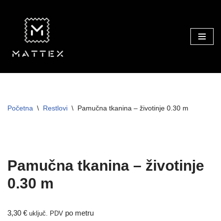
Skip
to
content
Početna
\
Restlovi
\
Pamučna tkanina – životinje 0.30 m
Pamučna tkanina – životinje
0.30 m
3,30
€
po metru
uključ. PDV