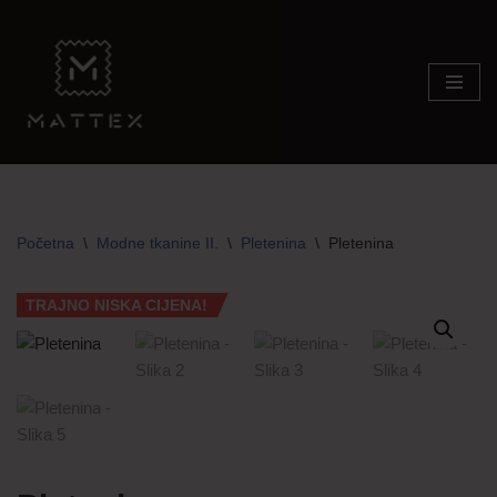
Skip
to
content
Početna
\
Modne tkanine II.
\
Pletenina
\
Pletenina
TRAJNO NISKA CIJENA!