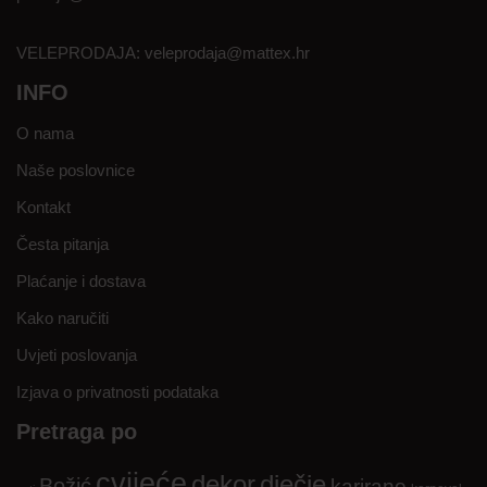
VELEPRODAJA:
veleprodaja@mattex.hr
INFO
O nama
Naše poslovnice
Kontakt
Česta pitanja
Plaćanje i dostava
Kako naručiti
Uvjeti poslovanja
Izjava o privatnosti podataka
Pretraga po
cvijeće
dekor
dječje
Božić
karirano