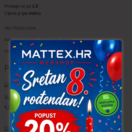
Prodaje se po
1.6
Cijena je
po metru
SKU:
PLE023 (516)
Kategorije:
Pletenina
,
Trajno niska cijena!
Oznaka:
zima
Povezani proizvodi
Bukle – narančasta
Umjetno krzno Bella
6,20
€
po metru
9,90
€
po metru
uključ. PDV
uključ. PDV