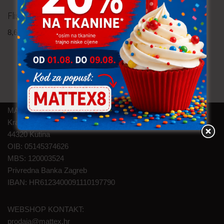
Flis Leda – šapice i kosti
Umjetno krzno
8,60
€
po metru
4,80
€
po metru
uključ. PDV
uključ. PDV
MAT TEXTILE d.o.o.
Kralja Zvonimira 46
44320 Kutina
OIB: 05145374626
MBS: 120003524
Privredna Banka Zagreb
IBAN: HR6123400091110197790
WEBSHOP KONTAKT:
prodaja@mattex.hr