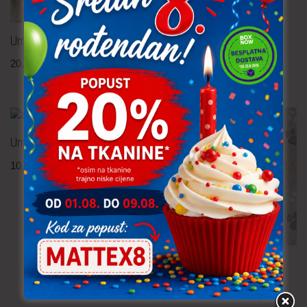
Umjetno krzno
20,90
€
po metru
uključ. PDV
Umjetno krzno
10,90
€
po metru
uključ. PDV
Flis Leda
8,60
€
po metru
uključ. PDV