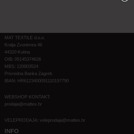
MAT TEXTILE d.o.o.
Kralja Zvonimira 46
44320 Kutina
OIB: 05145374626
MBS: 120003524
Privredna Banka Zagreb
IBAN: HR6123400091110197790
WEBSHOP KONTAKT:
prodaja@mattex.hr
VELEPRODAJA:
veleprodaja@mattex.hr
INFO