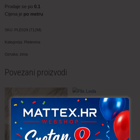
Prodaje se po
0.1
Cijena je
po metru
SKU:
PLE029 (712M)
Kategorija:
Pletenina
Oznaka:
zima
Povezani proizvodi
Flis Leda
8,60
€
po metru
uključ. PDV