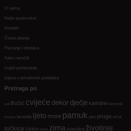
O nama
Naše poslovnice
Kontakt
Česta pitanja
Plaćanje i dostava
Kako naručiti
Uvjeti poslovanja
Izjava o privatnosti podataka
Pretraga po
cvijeće
dekor
dječje
Božić
karirano
karneval
auti
pamuk
ljeto
more
pruge
lavanda
srca
ples
kockice
zima
životinje
točkice
Uskrs
zvjezdice
voće