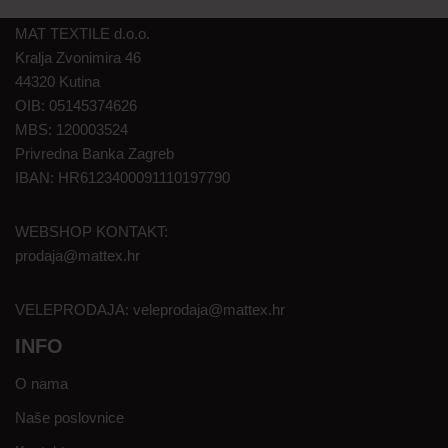
MAT TEXTILE d.o.o.
Kralja Zvonimira 46
44320 Kutina
OIB: 05145374626
MBS: 120003524
Privredna Banka Zagreb
IBAN: HR6123400091110197790
WEBSHOP KONTAKT:
prodaja@mattex.hr
VELEPRODAJA:
veleprodaja@mattex.hr
INFO
O nama
Naše poslovnice