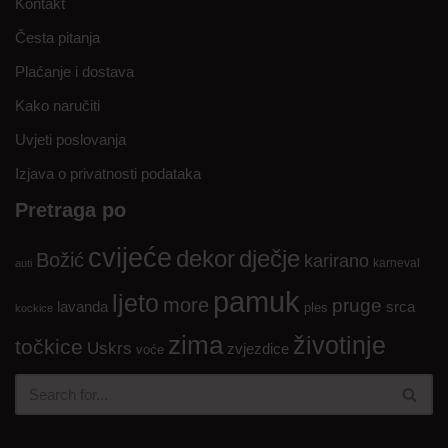
Kontakt
Česta pitanja
Plaćanje i dostava
Kako naručiti
Uvjeti poslovanja
Izjava o privatnosti podataka
Pretraga po
cvijeće
dekor
dječje
Božić
karirano
karneval
auti
pamuk
ljeto
more
pruge
lavanda
srca
ples
kockice
zima
životinje
točkice
Uskrs
zvjezdice
voće