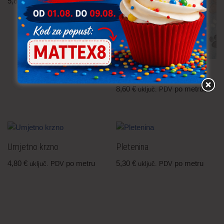
5,80
€
po metru
uključ. PDV
Flis Leda
8,60
€
po metru
uključ. PDV
Umjetno krzno
Pletenina
4,80
€
po metru
5,30
€
po metru
uključ. PDV
uključ. PDV