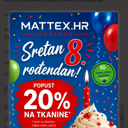
Nema na zalihi
Prodaje se po
0.1
Cijena je
po metru
SKU:
PLE064 (7010M)
Kategorija:
Pletenina
Oznaka:
zima
Povezani proizvodi
Umjetno krzno