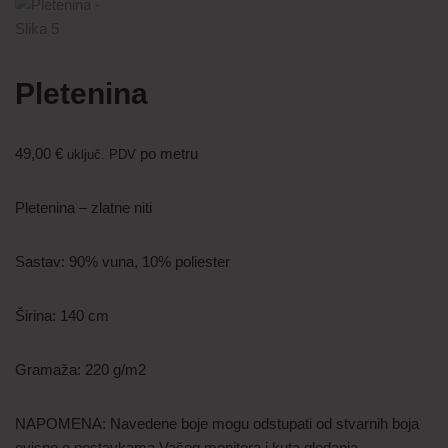
Pletenina
49,00
€
po metru
uključ. PDV
Pletenina – zlatne niti
Sastav: 90% vuna, 10% poliester
Širina: 140 cm
Gramaža: 220 g/m2
NAPOMENA: Navedene boje mogu odstupati od stvarnih boja
ovisno o postavkama Vašeg monitora i kuta gledanja.