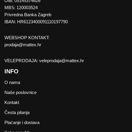
OIB: 05145374626
MBS: 120003524
Privredna Banka Zagreb
IBAN: HR6123400091110197790
WEBSHOP KONTAKT:
prodaja@mattex.hr
VELEPRODAJA:
veleprodaja@mattex.hr
INFO
O nama
Naše poslovnice
Kontakt
Česta pitanja
Plaćanje i dostava