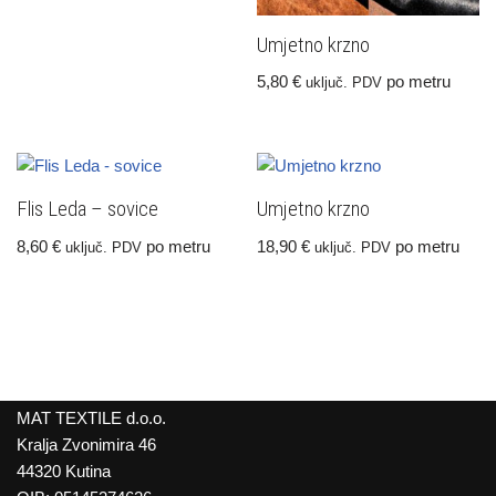
Umjetno krzno
5,80
€
po metru
uključ. PDV
Flis Leda – sovice
Umjetno krzno
8,60
€
po metru
18,90
€
po metru
uključ. PDV
uključ. PDV
MAT TEXTILE d.o.o.
Kralja Zvonimira 46
44320 Kutina