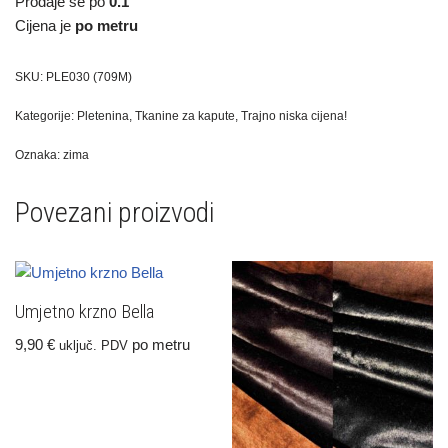
Prodaje se po
0.1
Cijena je
po metru
SKU:
PLE030 (709M)
Kategorije:
Pletenina
,
Tkanine za kapute
,
Trajno niska cijena!
Oznaka:
zima
Povezani proizvodi
Umjetno krzno Bella
9,90
€
po metru
uključ. PDV