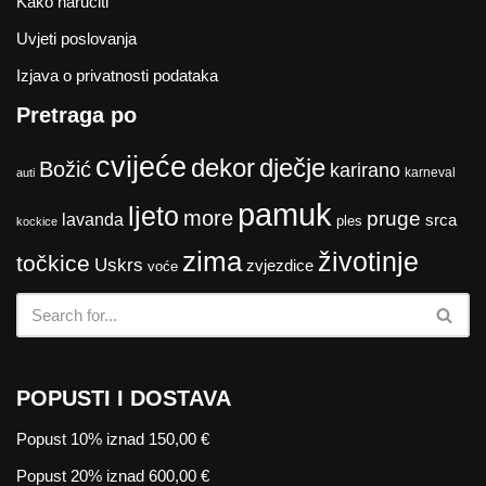
Kako naručiti
Uvjeti poslovanja
Izjava o privatnosti podataka
Pretraga po
cvijeće
dekor
dječje
Božić
karirano
karneval
auti
pamuk
ljeto
more
pruge
lavanda
srca
ples
kockice
zima
životinje
točkice
Uskrs
zvjezdice
voće
POPUSTI I DOSTAVA
Popust 10% iznad 150,00 €
Popust 20% iznad 600,00 €