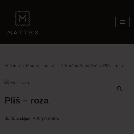
Skip
to
content
Početna
\
Modne tkanine II.
\
Baršun/Samt/Pliš
\
Pliš – roza
Pliš – roza
39,00
€
po metru
uključ. PDV