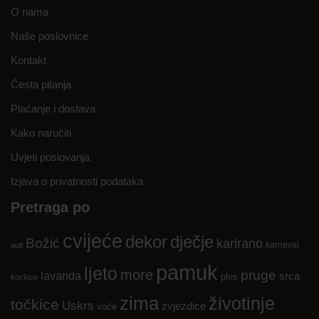
O nama
Naše poslovnice
Kontakt
Česta pitanja
Plaćanje i dostava
Kako naručiti
Uvjeti poslovanja
Izjava o privatnosti podataka
Pretraga po
cvijeće
dekor
dječje
Božić
karirano
karneval
auti
pamuk
ljeto
more
pruge
lavanda
srca
ples
kockice
zima
životinje
točkice
Uskrs
zvjezdice
voće