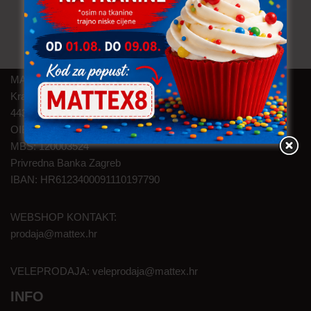
MAT TEXTILE d.o.o.
Kralja Zvonimira 46
44320 Kutina
OIB: 05145374626
MBS: 120003524
Privredna Banka Zagreb
IBAN: HR6123400091110197790
WEBSHOP KONTAKT:
prodaja@mattex.hr
VELEPRODAJA:
veleprodaja@mattex.hr
INFO