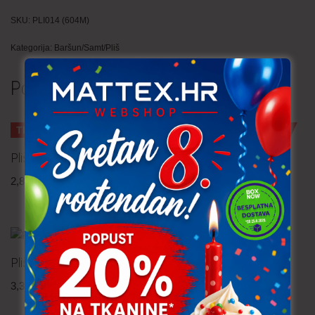
SKU:
PLI014 (604M)
Kategorija:
Baršun/Samt/Pliš
Povezani proizvodi
TRAJNO NISKA CIJENA!
TRAJNO NISKA CIJENA!
Pliš – svijetlo žuta
Pliš – zeko
2,80
€
po metru
2,80
€
po metru
uključ. PDV
uključ. PDV
Pliš – bordo pruge 6 mm
Pliš
3,30
€
po metru
1,70
€
po metru
uključ. PDV
uključ. PDV