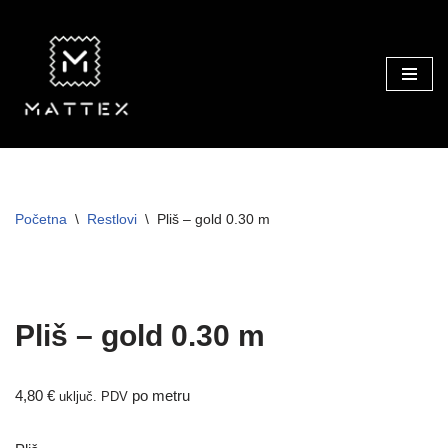
Skip
to
content
Početna
\
Restlovi
\
Pliš – gold 0.30 m
Pliš – gold 0.30 m
4,80
€
po metru
uključ. PDV