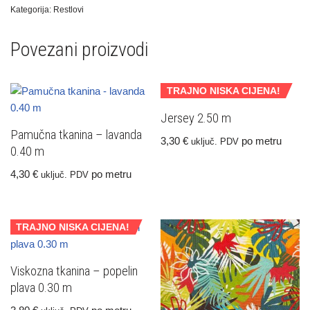
Kategorija:
Restlovi
Povezani proizvodi
TRAJNO NISKA CIJENA!
Jersey 2.50 m
Pamučna tkanina – lavanda
3,30
€
po metru
uključ. PDV
0.40 m
4,30
€
po metru
uključ. PDV
TRAJNO NISKA CIJENA!
Viskozna tkanina – popelin
plava 0.30 m