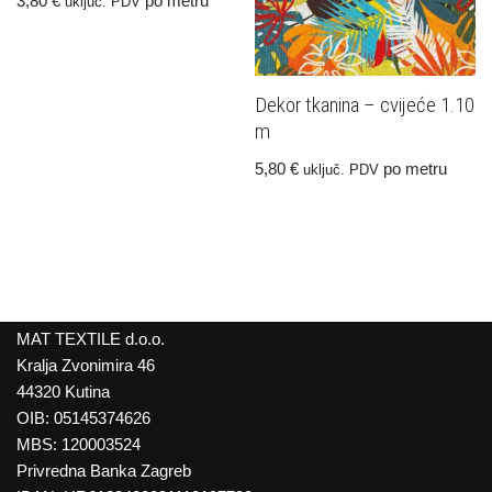
3,80
€
po metru
uključ. PDV
Dekor tkanina – cvijeće 1.10
m
5,80
€
po metru
uključ. PDV
MAT TEXTILE d.o.o.
Kralja Zvonimira 46
44320 Kutina
OIB: 05145374626
MBS: 120003524
Privredna Banka Zagreb