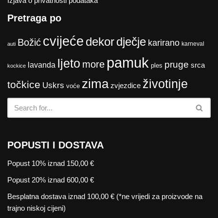
Izjava o privatnosti podataka
Pretraga po
cvijeće
dekor
dječje
Božić
karirano
karneval
auti
pamuk
ljeto
more
pruge
lavanda
srca
ples
kockice
zima
životinje
točkice
Uskrs
zvjezdice
voće
POPUSTI I DOSTAVA
Popust 10% iznad 150,00 €
Popust 20% iznad 600,00 €
Besplatna dostava iznad 100,00 € (*ne vrijedi za proizvode na
trajno niskoj cijeni)