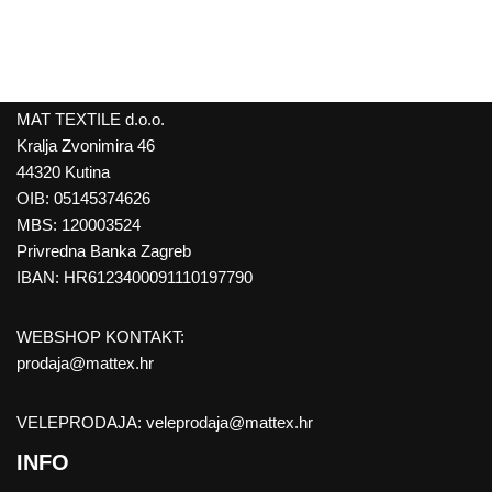
MAT TEXTILE d.o.o.
Kralja Zvonimira 46
44320 Kutina
OIB: 05145374626
MBS: 120003524
Privredna Banka Zagreb
IBAN: HR6123400091110197790
WEBSHOP KONTAKT:
prodaja@mattex.hr
VELEPRODAJA:
veleprodaja@mattex.hr
INFO