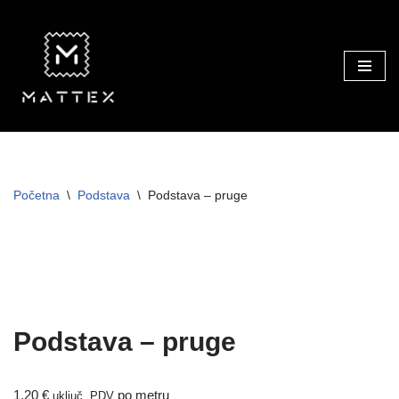
Skip
to
content
Početna
\
Podstava
\
Podstava – pruge
TRAJNO NISKA CIJENA!
Podstava – pruge
1,20
€
po metru
uključ. PDV