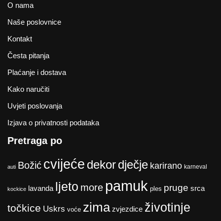
O nama
Naše poslovnice
Kontakt
Česta pitanja
Plaćanje i dostava
Kako naručiti
Uvjeti poslovanja
Izjava o privatnosti podataka
Pretraga po
cvijeće
dekor
dječje
Božić
karirano
karneval
auti
pamuk
ljeto
more
pruge
lavanda
srca
ples
kockice
zima
životinje
točkice
Uskrs
zvjezdice
voće