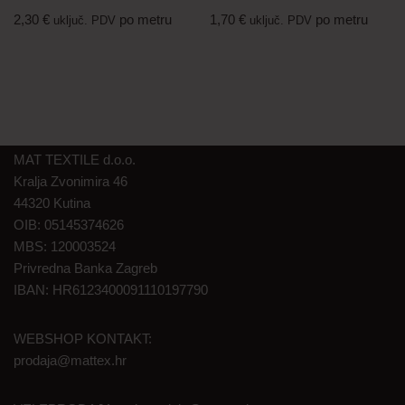
2,30
€
po metru
1,70
€
po metru
uključ. PDV
uključ. PDV
MAT TEXTILE d.o.o.
Kralja Zvonimira 46
44320 Kutina
OIB: 05145374626
MBS: 120003524
Privredna Banka Zagreb
IBAN: HR6123400091110197790
WEBSHOP KONTAKT:
prodaja@mattex.hr