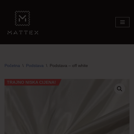
Skip
to
content
Početna
\
Podstava
\
Podstava – off white
TRAJNO NISKA CIJENA!