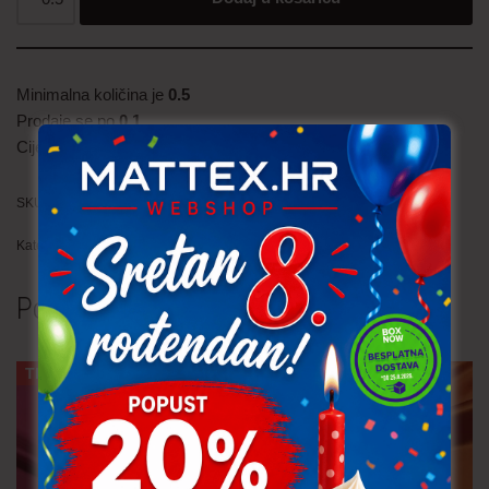
Minimalna količina je
0.5
Prodaje se po
0.1
Cijena je
po metru
SKU:
POD002 (304)
Kategorije:
Podstava
,
Trajno niska cijena!
Povezani proizvodi
TRAJNO NISKA CIJENA!