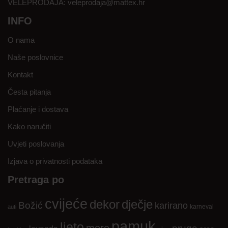
VELEPRODAJA:
veleprodaja@mattex.hr
INFO
O nama
Naše poslovnice
Kontakt
Česta pitanja
Plaćanje i dostava
Kako naručiti
Uvjeti poslovanja
Izjava o privatnosti podataka
Pretraga po
cvijeće
dekor
dječje
Božić
karirano
karneval
auti
pamuk
ljeto