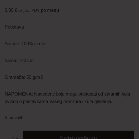
2,80
€
po metru
uključ. PDV
Podstava
Sastav: 100% acetat
Širina: 140 cm
Gramaža: 60 g/m2
NAPOMENA: Navedene boje mogu odstupati od stvarnih boja
ovisno o postavkama Vašeg monitora i kuta gledanja.
5 na zalihi
Dodaj u košaricu