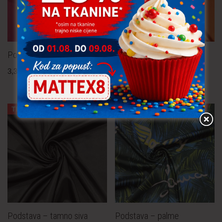
Podstava – pink
Podstava
3,30
€
po metru
3,80
€
po metru
uključ. PDV
uključ. PDV
TRAJNO NISKA CIJENA!
TRAJNO NISKA CIJENA!
Podstava – tamno siva
Podstava – palme