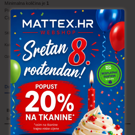
Minimalna količina je
1
Prodaje se po
0.5
Cijena je
po metru
SKU:
JER120 (305)
Kategorije:
Jersey (mako)
,
Trajno niska cijena!
Oznaka:
cvijeće
Dodatne informacije
Boja
bordo, mint zelena, crna