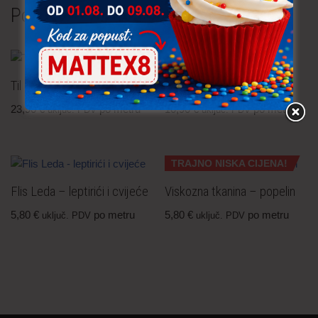
Povezani proizvodi
Til čipka – cvijeće
Tkanine za kapute
23,90
€
po metru
10,90
€
po metru
uključ. PDV
uključ. PDV
TRAJNO NISKA CIJENA!
Flis Leda – leptirići i cvijeće
Viskozna tkanina – popelin
5,80
€
po metru
5,80
€
po metru
uključ. PDV
uključ. PDV