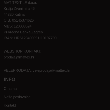
MAT TEXTILE d.o.o.
Kralja Zvonimira 46
44320 Kutina
OIB: 05145374626
MBS: 120003524
Privredna Banka Zagreb
IBAN: HR6123400091110197790
WEBSHOP KONTAKT:
prodaja@mattex.hr
VELEPRODAJA:
veleprodaja@mattex.hr
INFO
O nama
Naše poslovnice
Kontakt