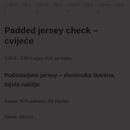
Padded jersey check –
cvijeće
3,30
€
–
3,80
€
po metru
uključ. PDV
Podstavljeni jersey – dvostruka tkanina,
bijelo naličje
Sastav: 97% poliester, 3% elastan
Širirna: 150 cm