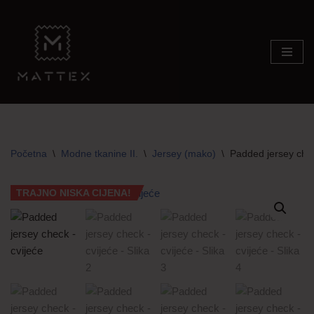
Skip
to
content
Početna
\
Modne tkanine II.
\
Jersey (mako)
\
Padded jersey chec
TRAJNO NISKA CIJENA!