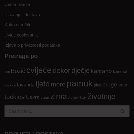
Česta pitanja
Plaćanje i dostava
Kako naručiti
Uvjeti poslovanja
Izjava o privatnosti podataka
Pretraga po
cvijeće
dekor
dječje
Božić
karirano
karneval
auti
pamuk
ljeto
more
pruge
lavanda
srca
ples
kockice
zima
životinje
točkice
Uskrs
zvjezdice
voće