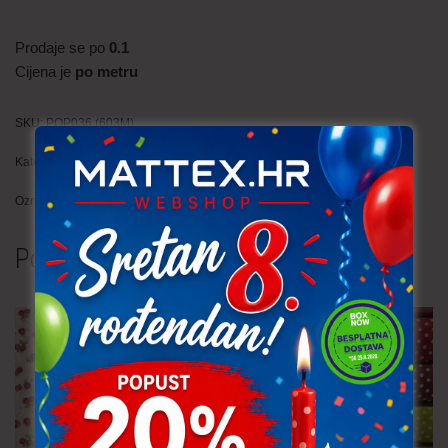
Prodaje se po
0.1
Cijena je
po metru
SKU:
POP036 (603M)
Kategorija:
Popelin
Oznake:
ljeto
,
pamuk
Povezani proizvodi