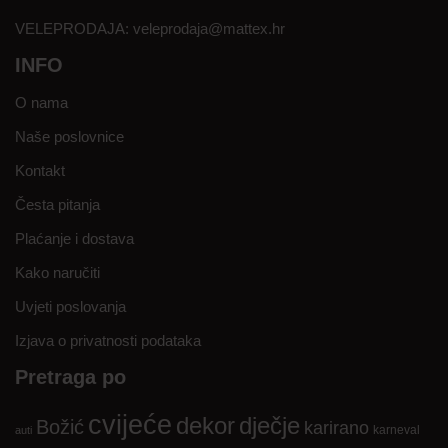
VELEPRODAJA:
veleprodaja@mattex.hr
INFO
O nama
Naše poslovnice
Kontakt
Česta pitanja
Plaćanje i dostava
Kako naručiti
Uvjeti poslovanja
Izjava o privatnosti podataka
Pretraga po
cvijeće
dekor
dječje
Božić
karirano
karneval
auti