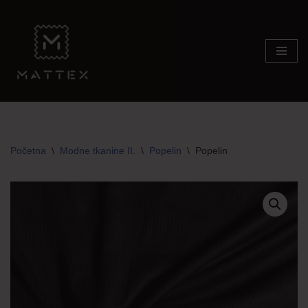
Skip
to
content
Početna
\
Modne tkanine II.
\
Popelin
\
Popelin