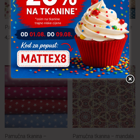
Pamučna tkanina – roses
Pamučna tkanina – točkice
6 mm
4,30
€
po metru
uključ. PDV
4,30
€
po metru
uključ. PDV
Pamučna tkanina –
Pamučna tkanina – mandala