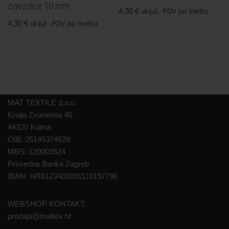
zvjezdice 10 mm
4,30
€
po metru
uključ. PDV
4,30
€
po metru
uključ. PDV
MAT TEXTILE d.o.o.
Kralja Zvonimira 46
44320 Kutina
OIB: 05145374626
MBS: 120003524
Privredna Banka Zagreb
IBAN: HR6123400091110197790
WEBSHOP KONTAKT:
prodaja@mattex.hr