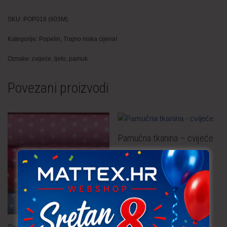
SKU:
POP018 (603M)
Kategorije:
Popelin
,
Trajno niska cijena!
Oznake:
cvijeće
,
ljeto
,
pamuk
Povezani proizvodi
Pamučna tkanina – cvijeće
3,80
€
po metru
uključ. PDV