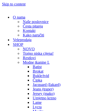
Skip to content
O nama
Naše poslovnice
Česta pitanja
Kontakt
Kako naručiti
Veleprodaja
SHOP
NOVO
Trajno niska cijena!
Restlovi
Modne tkanine I.
Batist
Brokat
Bukle/tvid
Čipka
Jacquard (žakard)
Jeans (traper)
Jersey (mako)
Umjetno krzno
Lame
Lycra