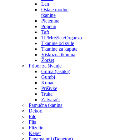
Lan
Ostale modne
tkanine
Pletenina
Popelin
Taft
Til/Mrežica/Organza
Tkanine od svile
Tkanine za kapute
Viskozna tkanina
Žoržet
Pribor za šivanje
Guma (lastika)
Gumbi
Konac
Prišivke
Traka
Zatvarači
Pamučna tkanina
Dekori
Filc
Flis
Flizelin
Keper
Panama uni (Beneton)