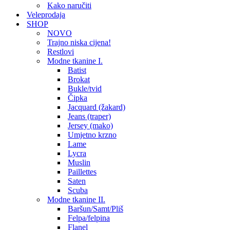
Kako naručiti
Veleprodaja
SHOP
NOVO
Trajno niska cijena!
Restlovi
Modne tkanine I.
Batist
Brokat
Bukle/tvid
Čipka
Jacquard (žakard)
Jeans (traper)
Jersey (mako)
Umjetno krzno
Lame
Lycra
Muslin
Paillettes
Saten
Scuba
Modne tkanine II.
Baršun/Samt/Pliš
Felpa/felpina
Flanel