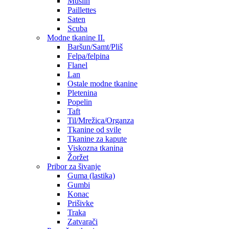
Muslin
Paillettes
Saten
Scuba
Modne tkanine II.
Baršun/Samt/Pliš
Felpa/felpina
Flanel
Lan
Ostale modne tkanine
Pletenina
Popelin
Taft
Til/Mrežica/Organza
Tkanine od svile
Tkanine za kapute
Viskozna tkanina
Žoržet
Pribor za šivanje
Guma (lastika)
Gumbi
Konac
Prišivke
Traka
Zatvarači