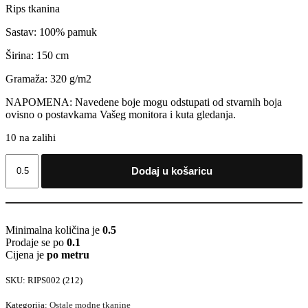
Rips tkanina
Sastav: 100% pamuk
Širina: 150 cm
Gramaža: 320 g/m2
NAPOMENA: Navedene boje mogu odstupati od stvarnih boja
ovisno o postavkama Vašeg monitora i kuta gledanja.
10 na zalihi
Rips
Dodaj u košaricu
tkanina
količina
Minimalna količina je
0.5
Prodaje se po
0.1
Cijena je
po metru
SKU:
RIPS002 (212)
Kategorija:
Ostale modne tkanine