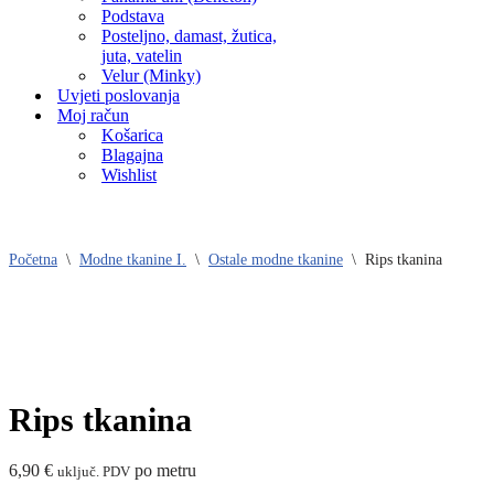
Podstava
Posteljno, damast, žutica,
juta, vatelin
Velur (Minky)
Uvjeti poslovanja
Moj račun
Košarica
Blagajna
Wishlist
Početna
\
Modne tkanine I.
\
Ostale modne tkanine
\
Rips tkanina
Rips tkanina
6,90
€
po metru
uključ. PDV