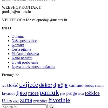
WEBSHOP KONTAKT:
prodaja@mattex.hr
VELEPRODAJA:
veleprodaja@mattex.hr
INFO
O nama
Naše poslovnice
Kontakt
Česta pitanja
Plaćanje i dostava
Kako naručiti
Uvjeti poslovanja
Izjava o privatnosti podataka
Pretraga po
cvijeće
dekor
dječje
Božić
karirano
karneval
auti
kockice
pamuk
ljeto
more
točkice
pruge
lavanda
srca
ples
zima
životinje
Uskrs
zvjezdice
voće
Search