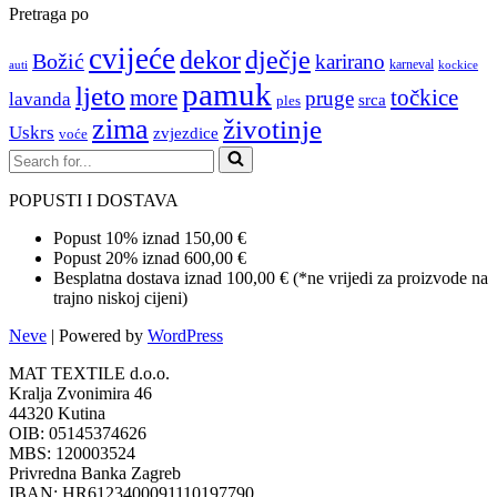
Pretraga po
cvijeće
dekor
dječje
Božić
karirano
karneval
auti
kockice
pamuk
ljeto
more
točkice
pruge
lavanda
srca
ples
zima
životinje
Uskrs
zvjezdice
voće
Search
for...
POPUSTI I DOSTAVA
Popust 10% iznad 150,00 €
Popust 20% iznad 600,00 €
Besplatna dostava iznad 100,00 € (*ne vrijedi za proizvode na
trajno niskoj cijeni)
Neve
| Powered by
WordPress
MAT TEXTILE d.o.o.
Kralja Zvonimira 46
44320 Kutina
OIB: 05145374626
MBS: 120003524
Privredna Banka Zagreb
IBAN: HR6123400091110197790