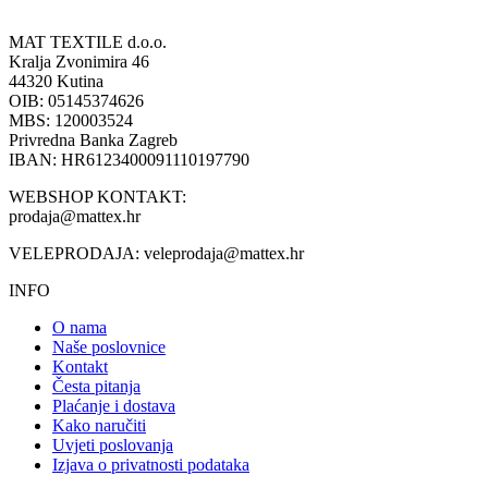
MAT TEXTILE d.o.o.
Kralja Zvonimira 46
44320 Kutina
OIB: 05145374626
MBS: 120003524
Privredna Banka Zagreb
IBAN: HR6123400091110197790
WEBSHOP KONTAKT:
prodaja@mattex.hr
VELEPRODAJA:
veleprodaja@mattex.hr
INFO
O nama
Naše poslovnice
Kontakt
Česta pitanja
Plaćanje i dostava
Kako naručiti
Uvjeti poslovanja
Izjava o privatnosti podataka