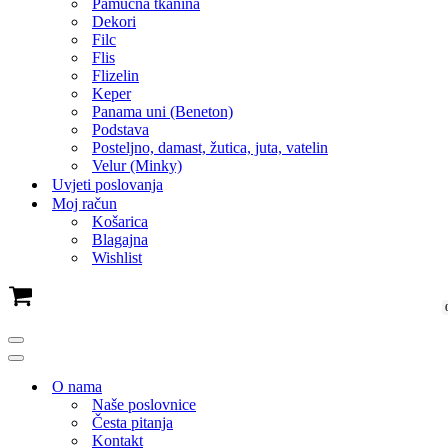
Pamučna tkanina
Dekori
Filc
Flis
Flizelin
Keper
Panama uni (Beneton)
Podstava
Posteljno, damast, žutica, juta, vatelin
Velur (Minky)
Uvjeti poslovanja
Moj račun
Košarica
Blagajna
Wishlist
Cart
Navigation
Menu
Navigation
Menu
O nama
Naše poslovnice
Česta pitanja
Kontakt