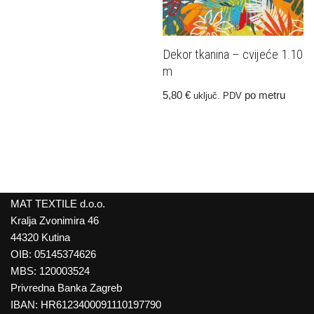
Dekor tkanina – cvijeće 1.10
m
5,80
€
po metru
uključ. PDV
MAT TEXTILE d.o.o.
Kralja Zvonimira 46
44320 Kutina
OIB: 05145374626
MBS: 120003524
Privredna Banka Zagreb
IBAN: HR6123400091110197790