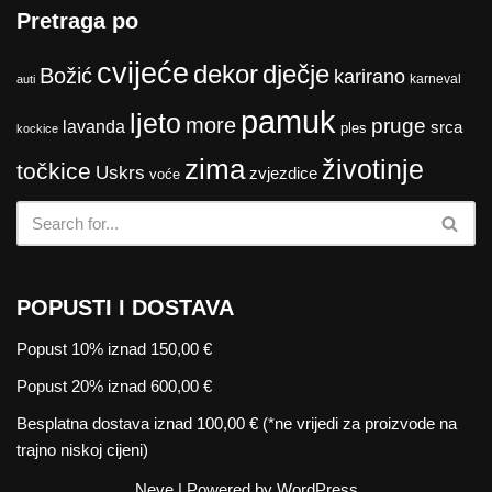
Pretraga po
cvijeće
dekor
dječje
Božić
karirano
karneval
auti
pamuk
ljeto
more
pruge
lavanda
srca
ples
kockice
zima
životinje
točkice
Uskrs
zvjezdice
voće
POPUSTI I DOSTAVA
Popust 10% iznad 150,00 €
Popust 20% iznad 600,00 €
Besplatna dostava iznad 100,00 € (*ne vrijedi za proizvode na
trajno niskoj cijeni)
Neve
| Powered by
WordPress