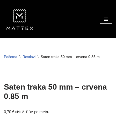
Skip
to
content
Početna
\
Restlovi
\
Saten traka 50 mm – crvena 0.85 m
Saten traka 50 mm – crvena
0.85 m
0,70
€
po metru
uključ. PDV