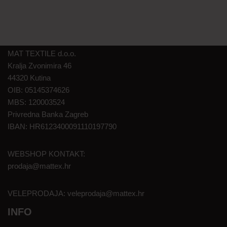
MAT TEXTILE d.o.o.
Kralja Zvonimira 46
44320 Kutina
OIB: 05145374626
MBS: 120003524
Privredna Banka Zagreb
IBAN: HR6123400091110197790
WEBSHOP KONTAKT:
prodaja@mattex.hr
VELEPRODAJA:
veleprodaja@mattex.hr
INFO