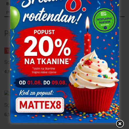
Boja
prljavo roza, svijetlo ljubičasta, ljubičasta, petrolej, zelena, oker
Povezani proizvodi
TRAJNO NISKA CIJENA!
Scuba – cvijeće
Scuba
4,80
€
po metru
5,80
€
po metru
uključ. PDV
uključ. PDV
Scuba
Scuba – krep
6,90
€
po metru
9,90
€
po metru
uključ. PDV
uključ. PDV