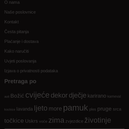
O nama
Naše poslovnice
Kontakt
Česta pitanja
Plaćanje i dostava
Kako naručiti
Uvjeti poslovanja
Izjava o privatnosti podataka
Pretraga po
cvijeće
dekor
dječje
Božić
karirano
karneval
auti
pamuk
ljeto
more
pruge
lavanda
srca
ples
kockice
zima
životinje
točkice
Uskrs
zvjezdice
voće