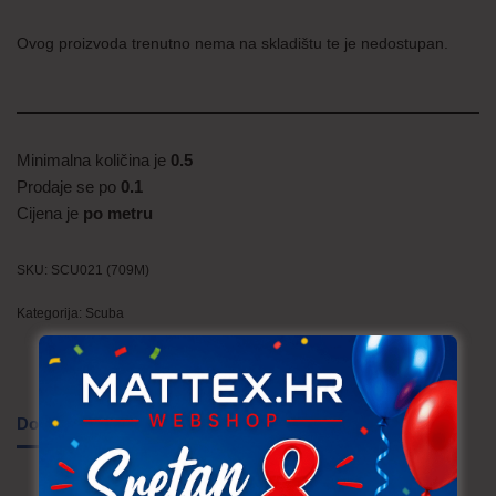
Ovog proizvoda trenutno nema na skladištu te je nedostupan.
Minimalna količina je
0.5
Prodaje se po
0.1
Cijena je
po metru
SKU:
SCU021 (709M)
Kategorija:
Scuba
Dodatne informacije