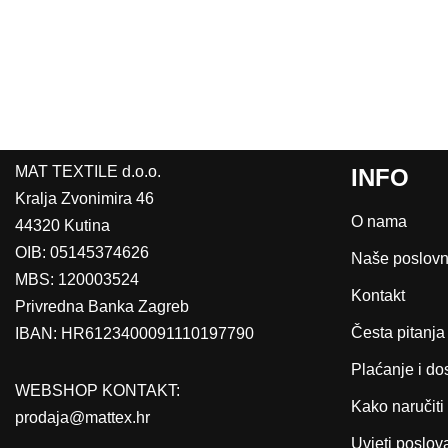
MAT TEXTILE d.o.o.
INFO
Kralja Zvonimira 46
O nama
44320 Kutina
OIB: 05145374626
Naše poslovn
MBS: 120003524
Kontakt
Privredna Banka Zagreb
Česta pitanja
IBAN: HR6123400091110197790
Plaćanje i do
WEBSHOP KONTAKT:
Kako naručiti
prodaja@mattex.hr
Uvjeti poslov