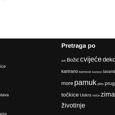
Pretraga po
cvijeće
deko
Božić
auti
ice
karirano
lavan
karneval
kockice
pamuk
more
prug
ples
zima
točkice
stava
Uskrs
voće
životinje
anja