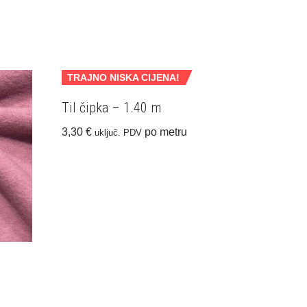
TRAJNO NISKA CIJENA!
Til čipka – 1.40 m
3,30
€
po metru
uključ. PDV