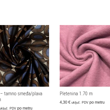
t – tamno smeđa/plava
Pletenina 1.70 m
m
4,30
€
po metru
uključ. PDV
po metru
uključ. PDV