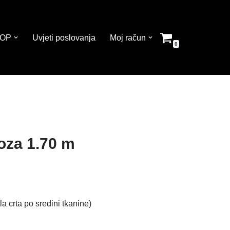
OP
Uvjeti poslovanja
Moj račun
0
roza 1.70 m
a crta po sredini tkanine)