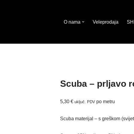
O nama
Veleprodaja
SH
Scuba – prljavo 
5,30
€
po metru
uključ. PDV
Scuba materijal – s greškom (svijetl