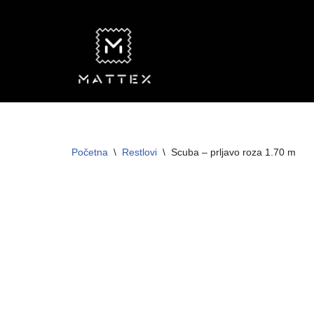
Skip
to
content
Početna
\
Restlovi
\
Scuba – prljavo roza 1.70 m