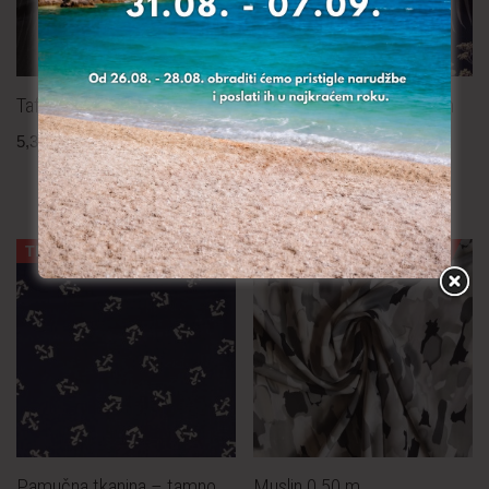
Taft 0.70 m
Viskozna tkanina – popelin
plava 0.30 m
5,30
€
po metru
uključ. PDV
3,80
€
po metru
uključ. PDV
TRAJNO NISKA CIJENA!
TRAJNO NISKA CIJENA!
Pamučna tkanina – tamno
Muslin 0.50 m