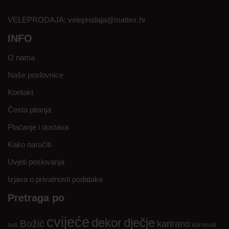
VELEPRODAJA:
veleprodaja@mattex.hr
INFO
O nama
Naše poslovnice
Kontakt
Česta pitanja
Plaćanje i dostava
Kako naručiti
Uvjeti poslovanja
Izjava o privatnosti podataka
Pretraga po
cvijeće
dekor
dječje
Božić
karirano
auti
karneval