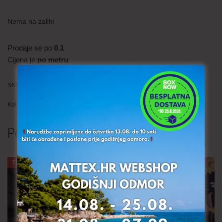
Nema na zalihi
Prodaje se po
0.1
Cijena je
po metru
SKU:
SCU038-2a (304)
Kategorija:
Restlovi
Povezani proizvodi
TRAJNO NISKA CIJENA!
TRAJNO NISKA CIJENA!