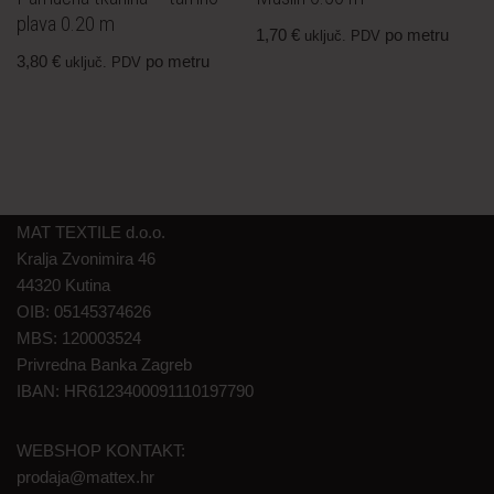
plava 0.20 m
1,70
€
po metru
uključ. PDV
3,80
€
po metru
uključ. PDV
MAT TEXTILE d.o.o.
Kralja Zvonimira 46
44320 Kutina
OIB: 05145374626
MBS: 120003524
Privredna Banka Zagreb
IBAN: HR6123400091110197790
WEBSHOP KONTAKT:
prodaja@mattex.hr