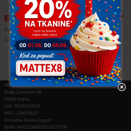
TRAJNO NISKA CIJENA!
TRAJNO NISKA CIJENA!
Pamučna tkanina – slonići
Podstava
3,30
€
po metru
2,80
€
po metru
uključ. PDV
uključ. PDV
MAT TEXTILE d.o.o.
Kralja Zvonimira 46
44320 Kutina
OIB: 05145374626
MBS: 120003524
Privredna Banka Zagreb
IBAN: HR6123400091110197790