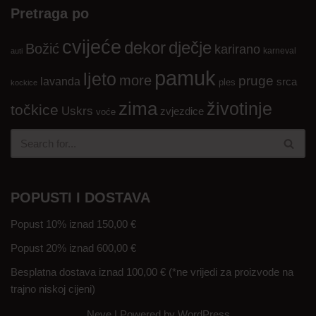
Pretraga po
cvijeće
dekor
dječje
Božić
karirano
karneval
auti
pamuk
ljeto
more
pruge
lavanda
srca
ples
kockice
zima
životinje
točkice
Uskrs
zvjezdice
voće
POPUSTI I DOSTAVA
Popust 10% iznad 150,00 €
Popust 20% iznad 600,00 €
Besplatna dostava iznad 100,00 € (*ne vrijedi za proizvode na
trajno niskoj cijeni)
Neve
| Powered by
WordPress