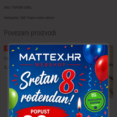
SKU:
TAF008 (306)
Kategorije:
Taft
,
Trajno niska cijena!
Povezani proizvodi
TRAJNO NISKA CIJENA!
TRAJNO NISKA CIJENA!
Pamučna tkanina – peseki
3,30
€
po metru
uključ. PDV
Jersey
3,80
€
po metru
uključ. PDV