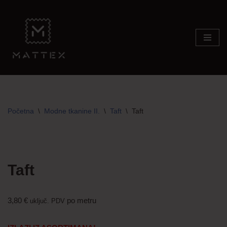
Skip
to
content
Početna
\
Modne tkanine II.
\
Taft
\
Taft
TRAJNO NISKA CIJENA!
Taft
3,80
€
po metru
uključ. PDV