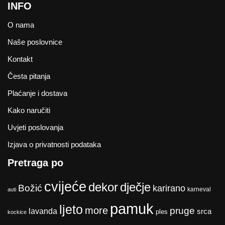
INFO
O nama
Naše poslovnice
Kontakt
Česta pitanja
Plaćanje i dostava
Kako naručiti
Uvjeti poslovanja
Izjava o privatnosti podataka
Pretraga po
cvijeće
dekor
dječje
Božić
karirano
karneval
auti
pamuk
ljeto
more
pruge
lavanda
srca
ples
kockice