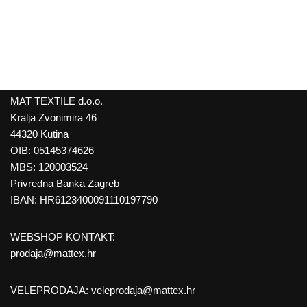
MAT TEXTILE d.o.o.
Kralja Zvonimira 46
44320 Kutina
OIB: 05145374626
MBS: 120003524
Privredna Banka Zagreb
IBAN: HR6123400091110197790
WEBSHOP KONTAKT:
prodaja@mattex.hr
VELEPRODAJA:
veleprodaja@mattex.hr