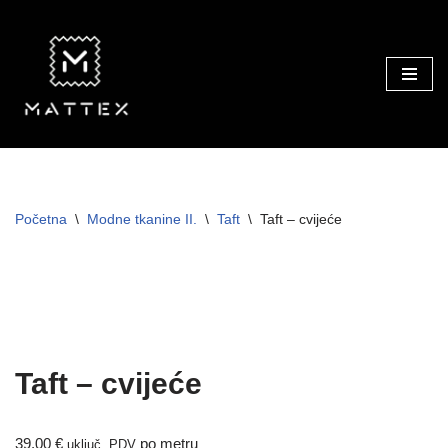
Skip
to
content
Početna
\
Modne tkanine II.
\
Taft
\
Taft – cvijeće
Taft – cvijeće
39,00
€
po metru
uključ. PDV