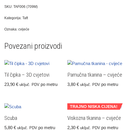
SKU:
TAF006 (709M)
Kategorija:
Taft
Oznaka:
cvijeće
Povezani proizvodi
Til čipka – 3D cvjetovi
Pamučna tkanina – cvijeće
23,90
€
po metru
3,80
€
po metru
uključ. PDV
uključ. PDV
TRAJNO NISKA CIJENA!
Scuba
Viskozna tkanina – cvijeće
5,80
€
po metru
2,30
€
po metru
uključ. PDV
uključ. PDV