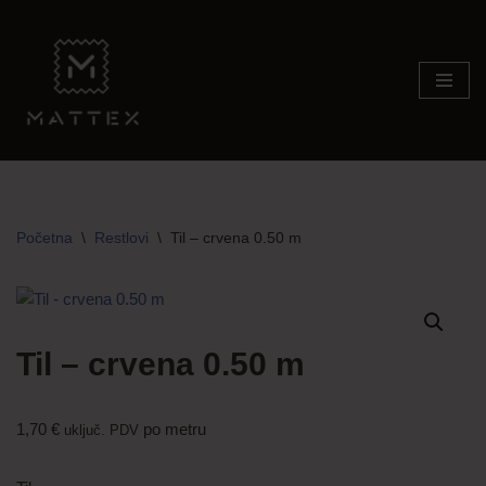
Skip
to
content
Početna
\
Restlovi
\
Til – crvena 0.50 m
Til – crvena 0.50 m
1,70
€
po metru
uključ. PDV