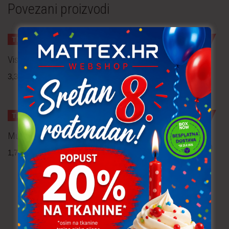
Povezani proizvodi
TRAJNO NISKA CIJENA!
TRAJNO NISKA CIJENA!
Viskozna tkanina 0.50 m
Pletenina 2.2 m
3,30
€
po metru
2,80
€
po metru
uključ. PDV
uključ. PDV
TRAJNO NISKA CIJENA!
TRAJNO NISKA CIJENA!
Muslin 0.50 m
Jersey – srca crvena 4.80
1,70
€
po metru
uključ. PDV
m
1,20
€
po metru
uključ. PDV