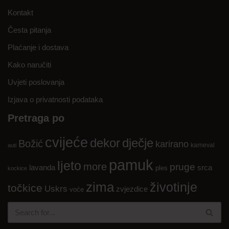
Kontakt
Česta pitanja
Plaćanje i dostava
Kako naručiti
Uvjeti poslovanja
Izjava o privatnosti podataka
Pretraga po
cvijeće
dekor
dječje
Božić
karirano
karneval
auti
pamuk
ljeto
more
pruge
lavanda
srca
ples
kockice
zima
životinje
točkice
Uskrs
zvjezdice
voće