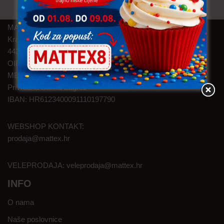
MAT TEXTILE d.o.o.
Kralja Zvonimira 46
44320 Kutina
OIB: 05145374626
MBS: 120003524
Privredna Banka Zagreb
IBAN: HR6123400091110197790
WEBSHOP KONTAKT:
prodaja@mattex.hr
VELEPRODAJA:
veleprodaja@mattex.hr
INFO
O nama
Naše poslovnice