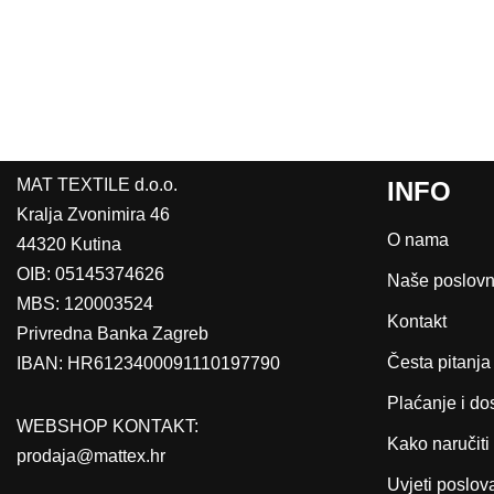
MAT TEXTILE d.o.o.
INFO
Kralja Zvonimira 46
O nama
44320 Kutina
OIB: 05145374626
Naše poslovn
MBS: 120003524
Kontakt
Privredna Banka Zagreb
Česta pitanja
IBAN: HR6123400091110197790
Plaćanje i do
WEBSHOP KONTAKT:
Kako naručiti
prodaja@mattex.hr
Uvjeti poslov