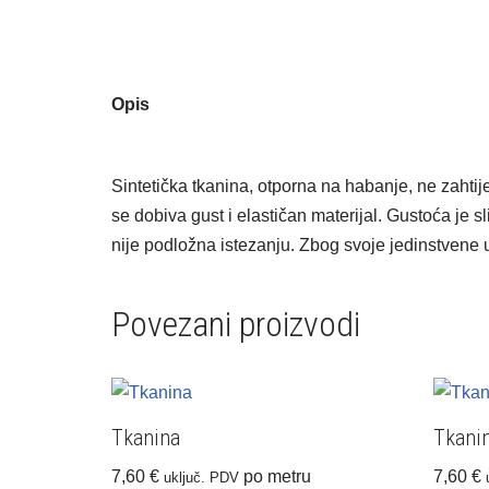
Opis
Sintetička tkanina, otporna na habanje, ne zahti
se dobiva gust i elastičan materijal. Gustoća je 
nije podložna istezanju. Zbog svoje jedinstvene un
Povezani proizvodi
Tkanina
Tkanin
7,60
€
po metru
7,60
€
uključ. PDV