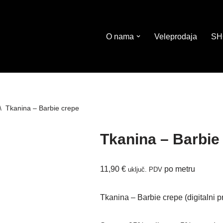
O nama
Veleprodaja
SH
\
Tkanina – Barbie crepe
Tkanina – Barbie
11,90
€
po metru
uključ. PDV
Tkanina – Barbie crepe (digitalni pr