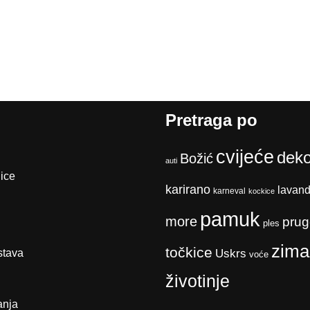
Pretraga po
cvijeće
deko
Božić
auti
ice
karirano
lavan
karneval
kockice
pamuk
more
prug
ples
zima
točkice
stava
Uskrs
voće
životinje
anja