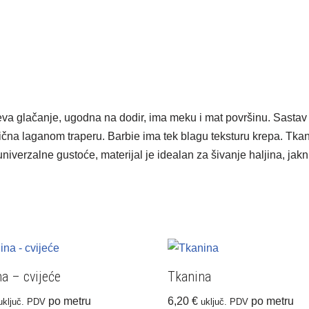
jeva glačanje, ugodna na dodir, ima meku i mat površinu. Sastav 
slična laganom traperu. Barbie ima tek blagu teksturu krepa. Tk
iverzalne gustoće, materijal je idealan za šivanje haljina, jakni,
a – cvijeće
Tkanina
po metru
6,20
€
po metru
uključ. PDV
uključ. PDV