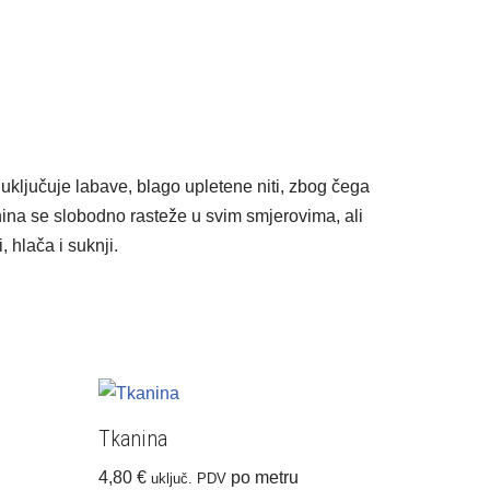
uključuje labave, blago upletene niti, zbog čega
anina se slobodno rasteže u svim smjerovima, ali
 hlača i suknji.
Tkanina
4,80
€
po metru
uključ. PDV