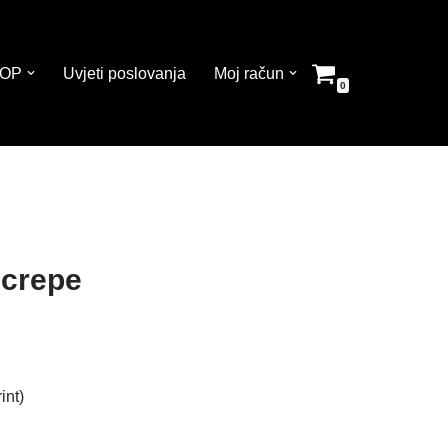
OP
Uvjeti poslovanja
Moj račun
0
 crepe
int)