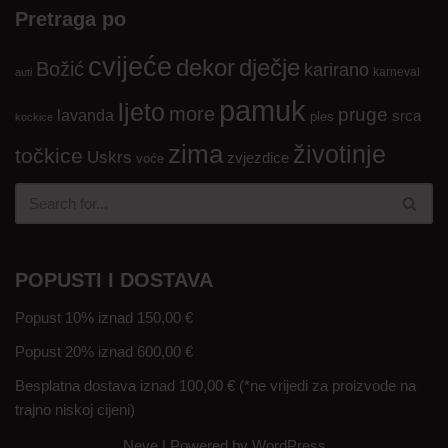
Pretraga po
cvijeće
dekor
dječje
Božić
karirano
karneval
auti
pamuk
ljeto
more
pruge
lavanda
srca
ples
kockice
zima
životinje
točkice
Uskrs
zvjezdice
voće
POPUSTI I DOSTAVA
Popust 10% iznad 150,00 €
Popust 20% iznad 600,00 €
Besplatna dostava iznad 100,00 € (*ne vrijedi za proizvode na
trajno niskoj cijeni)
Neve
| Powered by
WordPress