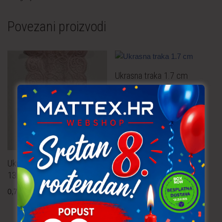
Povezani proizvodi
Ukrasna traka 1.7 cm
0,50
€
po metru
uključ. PDV
Ukrasna traka – svijetlo roza
13.5 cm
0,70
€
po metru
uključ. PDV