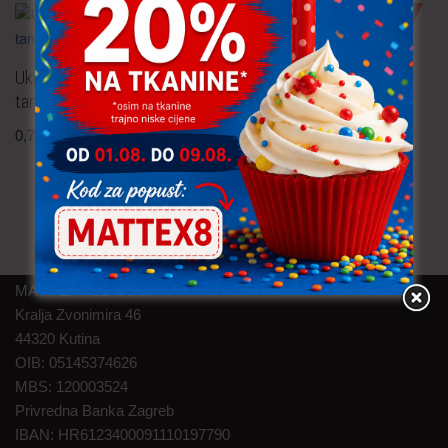
TRAJNO NISKA CIJENA!
Pamučna traka 55 mm
Ukrasna traka – 11.5 cm
0,30
€
po metru
uključ. PDV
tamno bež
0,70
€
po metru
uključ. PDV
MAT TEXTILE d.o.o.
Kralja Zvonimira 46
44320 Kutina
OIB: 05145374626
MBS: 120003524
Privredna Banka Zagreb
IBAN: HR6123400091110197790