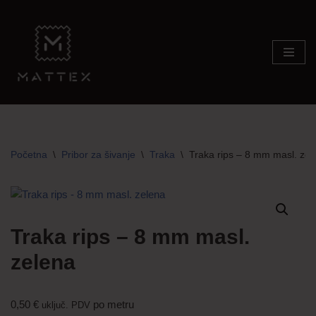
Skip
to
content
Početna
\
Pribor za šivanje
\
Traka
\
Traka rips – 8 mm masl. zel
Traka rips – 8 mm masl.
zelena
0,50
€
po metru
uključ. PDV