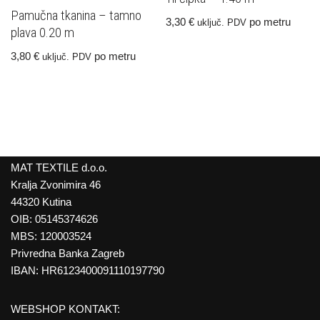
Pamučna tkanina – tamno
3,30
€
po metru
uključ. PDV
plava 0.20 m
3,80
€
po metru
uključ. PDV
MAT TEXTILE d.o.o.
Kralja Zvonimira 46
44320 Kutina
OIB: 05145374626
MBS: 120003524
Privredna Banka Zagreb
IBAN: HR6123400091110197790
WEBSHOP KONTAKT: