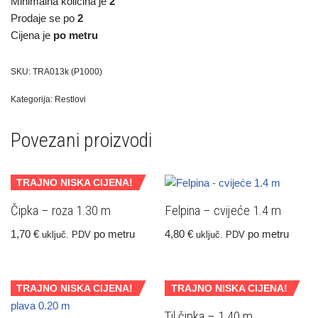
Minimalna količina je
2
Prodaje se po
2
Cijena je
po metru
SKU:
TRA013k (P1000)
Kategorija:
Restlovi
Povezani proizvodi
TRAJNO NISKA CIJENA!
Čipka – roza 1.30 m
Felpina – cvijeće 1.4 m
1,70
€
po metru
4,80
€
po metru
uključ. PDV
uključ. PDV
TRAJNO NISKA CIJENA!
TRAJNO NISKA CIJENA!
Til čipka – 1.40 m