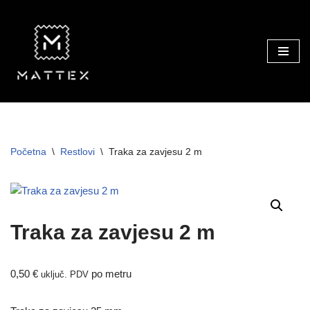
Skip
to
content
Početna
\
Restlovi
\
Traka za zavjesu 2 m
Traka za zavjesu 2 m
0,50
€
po metru
uključ. PDV