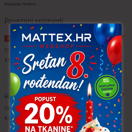
Kategorija:
Restlovi
Povezani proizvodi
TRAJNO NISKA CIJENA!
TRAJNO NISKA CIJENA!
Til čipka – 1.40 m
Jersey – srca crvena 4.80
3,30
€
po metru
uključ. PDV
m
1,20
€
po metru
uključ. PDV
TRAJNO NISKA CIJENA!
Pletenina 1.70 m
Popelin – cvijeće 1.80 m
4,30
€
po metru
2,80
€
po metru
uključ. PDV
uključ. PDV