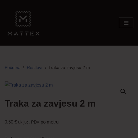
Skip
to
content
Početna
\
Restlovi
\
Traka za zavjesu 2 m
Traka za zavjesu 2 m
0,50
€
po metru
uključ. PDV