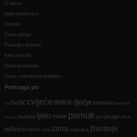
O nama
Naše poslovnice
Kontakt
Česta pitanja
Plaćanje i dostava
Kako naručiti
Uvjeti poslovanja
Izjava o privatnosti podataka
Pretraga po
cvijeće
dekor
dječje
Božić
karirano
karneval
auti
pamuk
ljeto
more
pruge
lavanda
srca
ples
kockice
zima
životinje
točkice
Uskrs
zvjezdice
voće