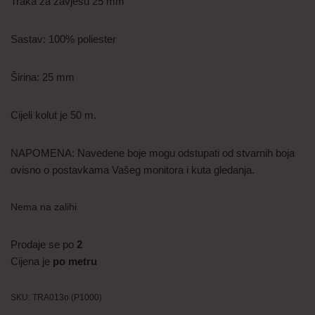
Traka za zavjesu 25 mm
Sastav: 100% poliester
Širina: 25 mm
Cijeli kolut je 50 m.
NAPOMENA: Navedene boje mogu odstupati od stvarnih boja
ovisno o postavkama Vašeg monitora i kuta gledanja.
Nema na zalihi
Prodaje se po
2
Cijena je
po metru
SKU:
TRA013o (P1000)