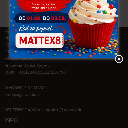
MAT TEXTILE d.o.o.
Kralja Zvonimira 46
44320 Kutina
OIB: 05145374626
MBS: 120003524
Privredna Banka Zagreb
IBAN: HR6123400091110197790
WEBSHOP KONTAKT:
prodaja@mattex.hr
VELEPRODAJA:
veleprodaja@mattex.hr
INFO