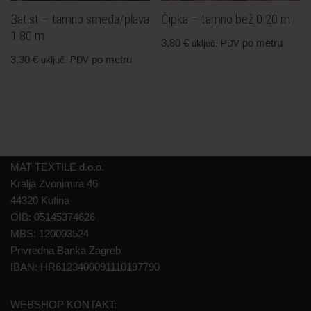
Batist – tamno smeđa/plava
Čipka – tamno bež 0.20 m
1.80 m
3,80
€
po metru
uključ. PDV
3,30
€
po metru
uključ. PDV
MAT TEXTILE d.o.o.
Kralja Zvonimira 46
44320 Kutina
OIB: 05145374626
MBS: 120003524
Privredna Banka Zagreb
IBAN: HR6123400091110197790
WEBSHOP KONTAKT: