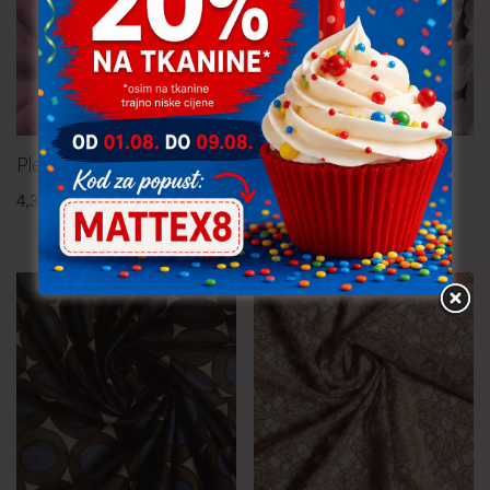
Pletenina 1.70 m
Muslin 0.50 m
4,30
€
po metru
1,70
€
po metru
uključ. PDV
uključ. PDV
TRAJNO NISKA CIJENA!