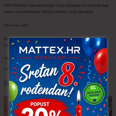
NAPOMENA: Navedene boje mogu odstupati od stvarnih boja
ovisno o postavkama Vašeg monitora i kuta gledanja.
Nema na zalihi
Prodaje se po
0.1
Cijena je
po metru
SKU:
SAT070-2a (707)
Kategorija:
Restlovi
Povezani proizvodi
TRAJNO NISKA CIJENA!