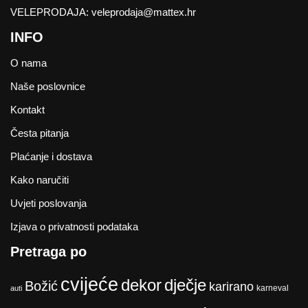
VELEPRODAJA:
veleprodaja@mattex.hr
INFO
O nama
Naše poslovnice
Kontakt
Česta pitanja
Plaćanje i dostava
Kako naručiti
Uvjeti poslovanja
Izjava o privatnosti podataka
Pretraga po
cvijeće
dekor
dječje
Božić
karirano
karneval
auti