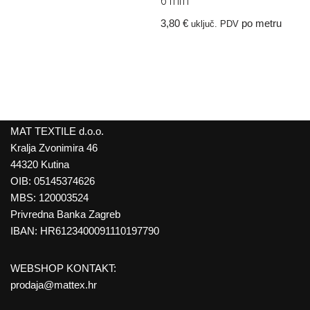
6 mm
3,80
€
po metru
uključ. PDV
MAT TEXTILE d.o.o.
Kralja Zvonimira 46
44320 Kutina
OIB: 05145374626
MBS: 120003524
Privredna Banka Zagreb
IBAN: HR6123400091110197790
WEBSHOP KONTAKT:
prodaja@mattex.hr