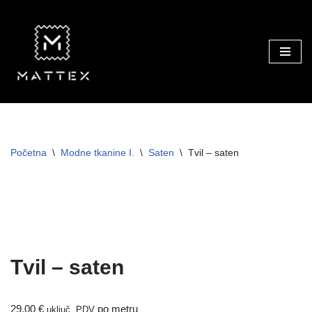
Skip
to
content
Početna
\
Modne tkanine I.
\
Saten
\
Tvil – saten
Tvil – saten
29,00
€
po metru
uključ. PDV