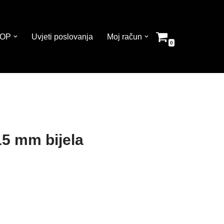
OP
Uvjeti poslovanja
Moj račun
0
15 mm bijela