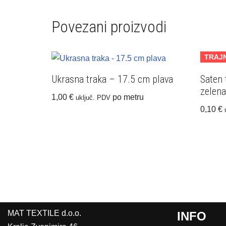
Povezani proizvodi
TRAJN
Ukrasna traka – 17.5 cm plava
Saten
zelena
1,00
€
po metru
uključ. PDV
0,10
€
MAT TEXTILE d.o.o.
INFO