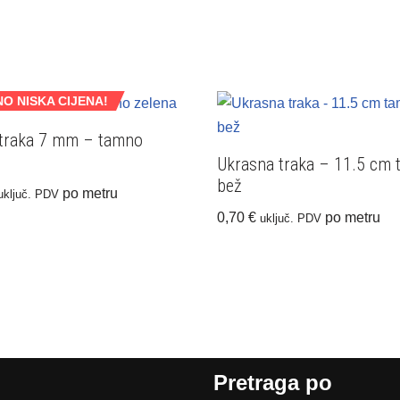
O NISKA CIJENA!
 traka 7 mm – tamno
Ukrasna traka – 11.5 cm
bež
po metru
uključ. PDV
0,70
€
po metru
uključ. PDV
Pretraga po