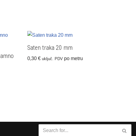
Saten traka 20 mm
 tamno
0,30
€
po metru
uključ. PDV