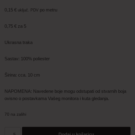
0,15
€
po metru
uključ. PDV
0,75
€
za 5
Ukrasna traka
Sastav: 100% poliester
Širina: cca. 10 cm
NAPOMENA: Navedene boje mogu odstupati od stvarnih boja
ovisno o postavkama Vašeg monitora i kuta gledanja.
70 na zalihi
Dodaj u košaricu