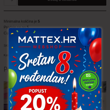
Minimalna količina je
5
Prodaje se po
5
Cijena je
po metru
SKU:
TRA171 (P601)
Kategorije:
Trajno niska cijena!
,
Traka
Povezani proizvodi