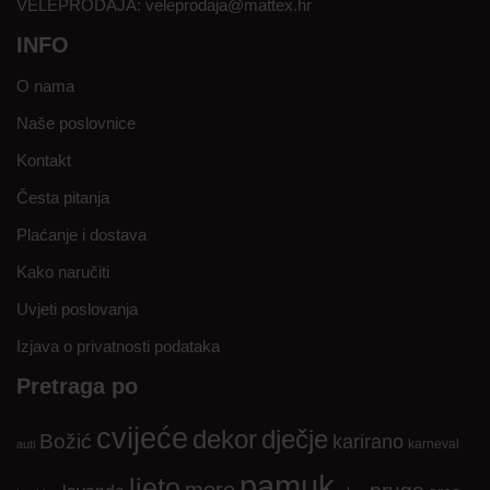
VELEPRODAJA:
veleprodaja@mattex.hr
INFO
O nama
Naše poslovnice
Kontakt
Česta pitanja
Plaćanje i dostava
Kako naručiti
Uvjeti poslovanja
Izjava o privatnosti podataka
Pretraga po
cvijeće
dekor
dječje
Božić
karirano
karneval
auti
pamuk
ljeto