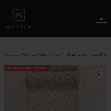
Skip
to
content
Početna
\
Pribor za šivanje
\
Traka
\
Ukrasna traka – bež 10 cm
TRAJNO NISKA CIJENA!