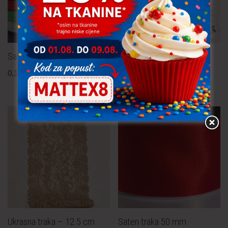
Saten traka 6 mm
Ukrasna traka 45 mm
0,15
€
po metru
0,30
€
po metru
uključ. PDV
uključ. PDV
Ukrasna traka – 12.5 cm
Saten traka 50 mm