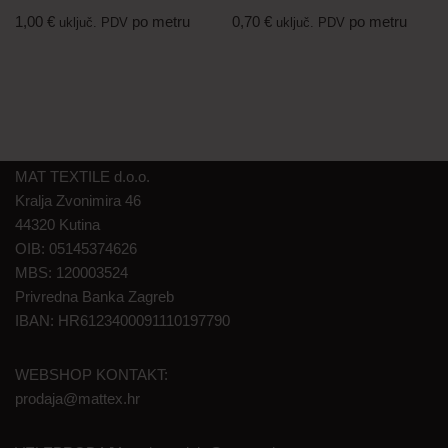
1,00
€
po metru
0,70
€
po metru
uključ. PDV
uključ. PDV
MAT TEXTILE d.o.o.
Kralja Zvonimira 46
44320 Kutina
OIB: 05145374626
MBS: 120003524
Privredna Banka Zagreb
IBAN: HR6123400091110197790
WEBSHOP KONTAKT:
prodaja@mattex.hr