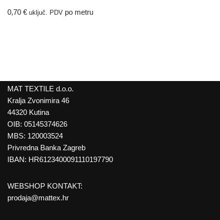
0,70
€
po metru
uključ. PDV
MAT TEXTILE d.o.o.
Kralja Zvonimira 46
44320 Kutina
OIB: 05145374626
MBS: 120003524
Privredna Banka Zagreb
IBAN: HR6123400091110197790
WEBSHOP KONTAKT:
prodaja@mattex.hr