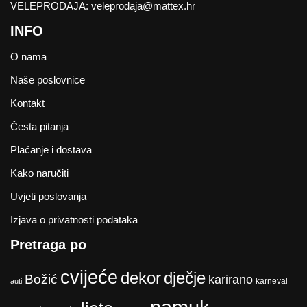
VELEPRODAJA:
veleprodaja@mattex.hr
INFO
O nama
Naše poslovnice
Kontakt
Česta pitanja
Plaćanje i dostava
Kako naručiti
Uvjeti poslovanja
Izjava o privatnosti podataka
Pretraga po
cvijeće
dekor
dječje
Božić
karirano
karneval
auti