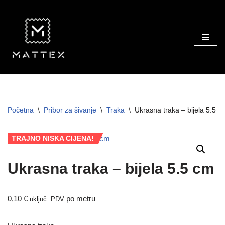
Skip
to
content
Početna
\
Pribor za šivanje
\
Traka
\
Ukrasna traka – bijela 5.5 c
TRAJNO NISKA CIJENA!
Ukrasna traka – bijela 5.5 cm
0,10
€
po metru
uključ. PDV