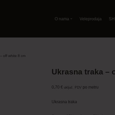
O nama
Veleprodaja
SH
– off white 8 cm
Ukrasna traka – o
0,70
€
po metru
uključ. PDV
Ukrasna traka