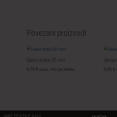
Povezani proizvodi
Saten traka 50 mm
Ukras
0,70
€
po metru
0,50
€
uključ. PDV
MAT TEXTILE d.o.o.