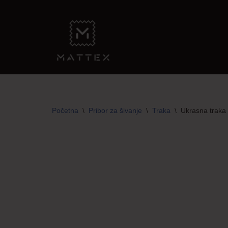
Skip
to
content
Početna
\
Pribor za šivanje
\
Traka
\
Ukrasna traka 