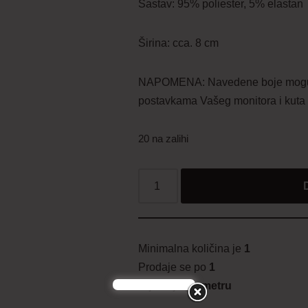
Sastav: 95% poliester, 5% elastan
Širina: cca. 8 cm
NAPOMENA: Navedene boje mogu od
postavkama Vašeg monitora i kuta 
20 na zalihi
Minimalna količina je
1
Prodaje se po
1
Cijena je
po metru