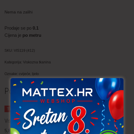
Nema na zalihi
Prodaje se po
0.1
Cijena je
po metru
SKU:
VIS119 (412)
Kategorija:
Viskozna tkanina
Oznake:
cvijeće
,
ljeto
Povezani proizvodi
TRAJNO NISKA CIJENA!
Viskozna tkanina – popelin
Til čipka – cvijeće
5,80
€
po metru
23,90
€
po metru
uključ. PDV
uključ. PDV