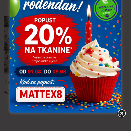
TRAJNO NISKA CIJENA!
Žoržet – cvijeće
2,30
€
po metru
uključ. PDV
Pamučna tkanina – cvijeće
4,30
€
po metru
uključ. PDV