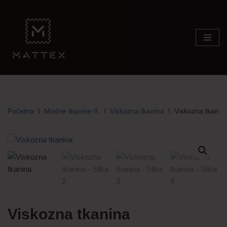
Skip
to
content
Početna
\
Modne tkanine II.
\
Viskozna tkanina
\
Viskozna tkanin
Viskozna tkanina