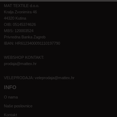
MAT TEXTILE d.o.o.
Kralja Zvonimira 46
44320 Kutina
OIB: 05145374626
MBS: 120003524
Privredna Banka Zagreb
IBAN: HR6123400091110197790
WEBSHOP KONTAKT:
prodaja@mattex.hr
VELEPRODAJA:
veleprodaja@mattex.hr
INFO
O nama
Naše poslovnice
Kontakt