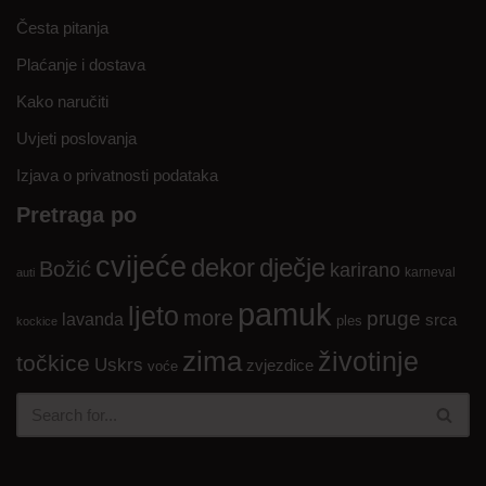
Česta pitanja
Plaćanje i dostava
Kako naručiti
Uvjeti poslovanja
Izjava o privatnosti podataka
Pretraga po
cvijeće
dekor
dječje
Božić
karirano
karneval
auti
pamuk
ljeto
more
pruge
lavanda
srca
ples
kockice
zima
životinje
točkice
Uskrs
zvjezdice
voće