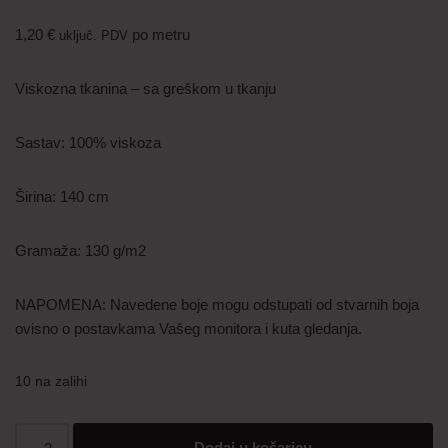
1,20
€
po metru
uključ. PDV
Viskozna tkanina – sa greškom u tkanju
Sastav: 100% viskoza
Širina: 140 cm
Gramaža: 130 g/m2
NAPOMENA: Navedene boje mogu odstupati od stvarnih boja
ovisno o postavkama Vašeg monitora i kuta gledanja.
10 na zalihi
Dodaj u košaricu