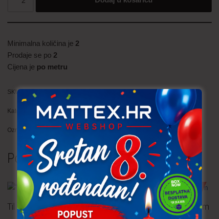
Minimalna količina je
2
Prodaje se po
2
Cijena je
po metru
SKU:
VIS037 (401)
Kategorija:
Trajno niska cijena!
Oznaka:
cvijeće
Povezani proizvodi
TRAJNO NISKA CIJENA!
Til čipka – cvijeće
Felpa – tamno plava 0.40 m