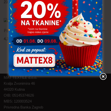
23,90
€
po metru
1,20
€
po metru
uključ. PDV
uključ. PDV
Pamučna tkanina – lavanda
Pamučna tkanina – cvijeće
4,30
€
po metru
3,80
€
po metru
uključ. PDV
uključ. PDV
MAT TEXTILE d.o.o.
Kralja Zvonimira 46
44320 Kutina
OIB: 05145374626
MBS: 120003524
Privredna Banka Zagreb