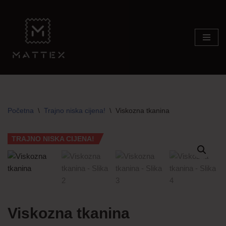
Skip
to
content
Početna
\
Trajno niska cijena!
\
Viskozna tkanina
TRAJNO NISKA CIJENA!
Viskozna tkanina