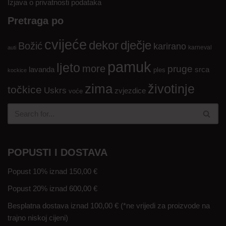
Izjava o privatnosti podataka
Pretraga po
cvijeće
dekor
dječje
Božić
karirano
karneval
auti
pamuk
ljeto
more
pruge
lavanda
srca
ples
kockice
zima
životinje
točkice
Uskrs
zvjezdice
voće
POPUSTI I DOSTAVA
Popust 10% iznad 150,00 €
Popust 20% iznad 600,00 €
Besplatna dostava iznad 100,00 € (*ne vrijedi za proizvode na
trajno niskoj cijeni)