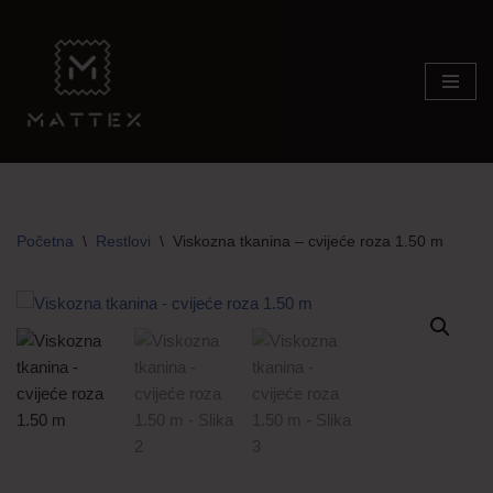
Skip
to
content
Početna
\
Restlovi
\
Viskozna tkanina – cvijeće roza 1.50 m