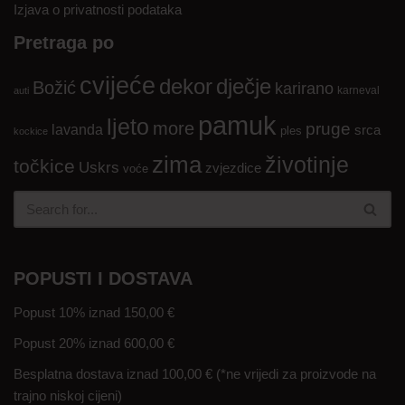
Izjava o privatnosti podataka
Pretraga po
cvijeće
dekor
dječje
Božić
karirano
karneval
auti
pamuk
ljeto
more
pruge
lavanda
srca
ples
kockice
zima
životinje
točkice
Uskrs
zvjezdice
voće
POPUSTI I DOSTAVA
Popust 10% iznad 150,00 €
Popust 20% iznad 600,00 €
Besplatna dostava iznad 100,00 € (*ne vrijedi za proizvode na
trajno niskoj cijeni)