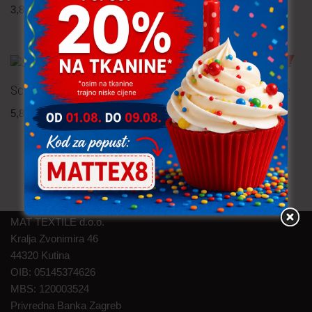
3,80
€
po metru
uključ. PDV
TRAJNO NISKA CIJENA!
Scuba
Viskozna tkanina – cvijeće
5,80
€
po metru
2,30
€
po metru
uključ. PDV
uključ. PDV
MAT TEXTILE d.o.o.
Kralja Zvonimira 46
44320 Kutina
OIB: 05145374626
MBS: 120003524
Privredna Banka Zagreb