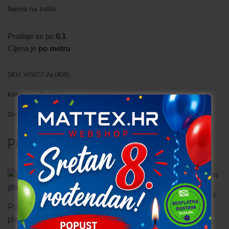
Nema na zalihi
Prodaje se po
0.1
Cijena je
po metru
SKU:
VIS077-2a (409)
Kategorija:
Restlovi
Oznaka:
cvijeće
Povezani proizvodi
NOVO!
Pamučna tkanina – lavanda
Pamučna tkanina – cvijeće
4,30
€
po metru
uključ. PDV
plava 0.40 m