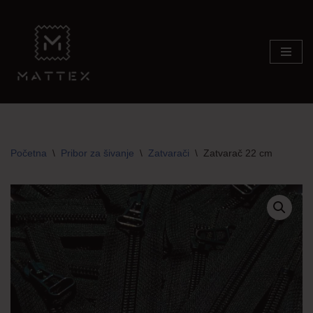
Skip
to
content
Početna
\
Pribor za šivanje
\
Zatvarači
\
Zatvarač 22 cm