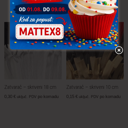
komadu
Zatvarač – skriveni 18 cm
Zatvarač – skriveni 10 cm
0,30
€
po komadu
0,15
€
po komadu
uključ. PDV
uključ. PDV