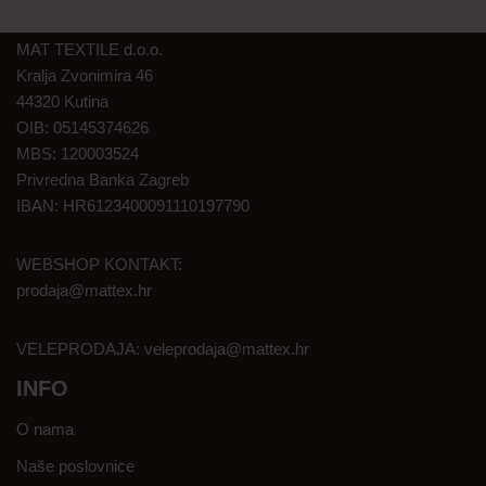
MAT TEXTILE d.o.o.
Kralja Zvonimira 46
44320 Kutina
OIB: 05145374626
MBS: 120003524
Privredna Banka Zagreb
IBAN: HR6123400091110197790
WEBSHOP KONTAKT:
prodaja@mattex.hr
VELEPRODAJA:
veleprodaja@mattex.hr
INFO
O nama
Naše poslovnice