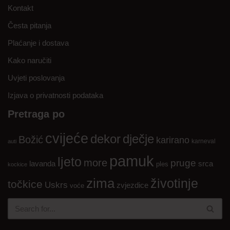
Kontakt
Česta pitanja
Plaćanje i dostava
Kako naručiti
Uvjeti poslovanja
Izjava o privatnosti podataka
Pretraga po
cvijeće
dekor
dječje
Božić
karirano
karneval
auti
pamuk
ljeto
more
pruge
lavanda
srca
ples
kockice
zima
životinje
točkice
Uskrs
zvjezdice
voće