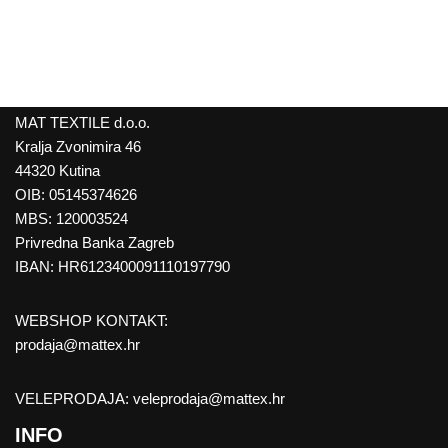
MAT TEXTILE d.o.o.
Kralja Zvonimira 46
44320 Kutina
OIB: 05145374626
MBS: 120003524
Privredna Banka Zagreb
IBAN: HR6123400091110197790
WEBSHOP KONTAKT:
prodaja@mattex.hr
VELEPRODAJA:
veleprodaja@mattex.hr
INFO