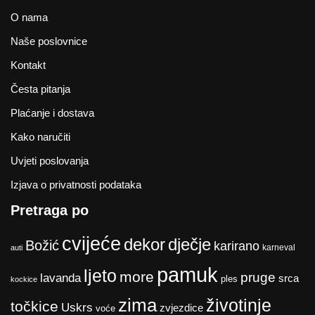
O nama
Naše poslovnice
Kontakt
Česta pitanja
Plaćanje i dostava
Kako naručiti
Uvjeti poslovanja
Izjava o privatnosti podataka
Pretraga po
cvijeće
dekor
dječje
Božić
karirano
karneval
auti
pamuk
ljeto
more
pruge
lavanda
srca
ples
kockice
zima
životinje
točkice
Uskrs
zvjezdice
voće