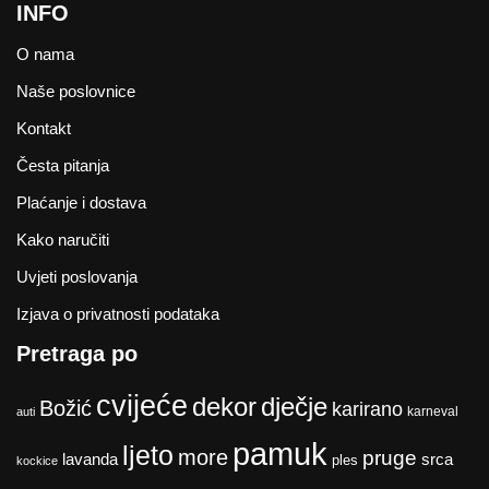
INFO
O nama
Naše poslovnice
Kontakt
Česta pitanja
Plaćanje i dostava
Kako naručiti
Uvjeti poslovanja
Izjava o privatnosti podataka
Pretraga po
cvijeće
dekor
dječje
Božić
karirano
karneval
auti
pamuk
ljeto
more
pruge
lavanda
srca
ples
kockice