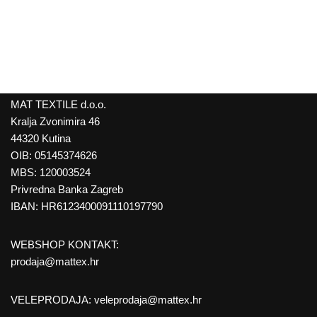
MAT TEXTILE d.o.o.
Kralja Zvonimira 46
44320 Kutina
OIB: 05145374626
MBS: 120003524
Privredna Banka Zagreb
IBAN: HR6123400091110197790
WEBSHOP KONTAKT:
prodaja@mattex.hr
VELEPRODAJA:
veleprodaja@mattex.hr