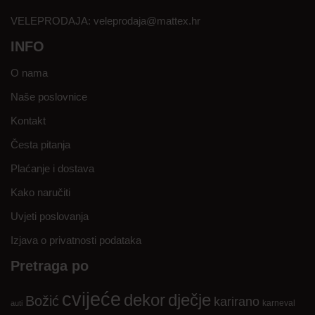
VELEPRODAJA:
veleprodaja@mattex.hr
INFO
O nama
Naše poslovnice
Kontakt
Česta pitanja
Plaćanje i dostava
Kako naručiti
Uvjeti poslovanja
Izjava o privatnosti podataka
Pretraga po
cvijeće
dekor
dječje
Božić
karirano
karneval
auti