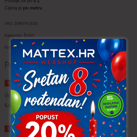
Prodaje se po
0.1
Cijena je
po metru
SKU:
ZOR076 (310)
Kategorija:
Žoržet
Oznake:
cvijeće
,
ljeto
Povezani proizvodi
TRAJNO NISKA CIJENA!
Viskozna tkanina – popelin
Scuba
5,80
€
po metru
12,90
€
po metru
uključ. PDV
uključ. PDV
TRAJNO NISKA CIJENA!