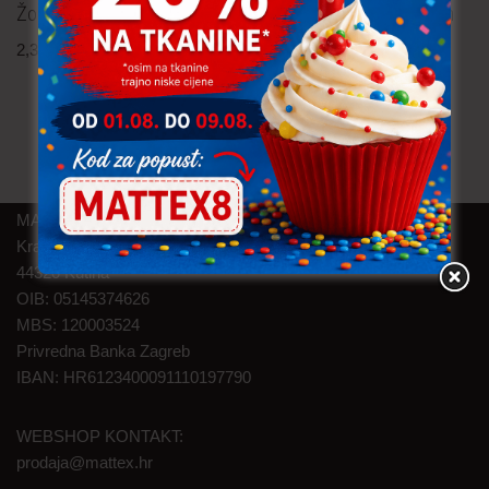
Žoržet – cvijeće
Viskozna tkanina – popelin
2,30
€
po metru
7,60
€
po metru
uključ. PDV
uključ. PDV
MAT TEXTILE d.o.o.
Kralja Zvonimira 46
44320 Kutina
OIB: 05145374626
MBS: 120003524
Privredna Banka Zagreb
IBAN: HR6123400091110197790
WEBSHOP KONTAKT:
prodaja@mattex.hr