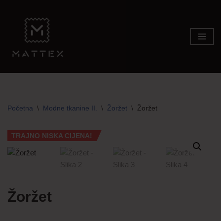
Skip
to
content
Početna
\
Modne tkanine II.
\
Žoržet
\
Žoržet
TRAJNO NISKA CIJENA!
Žoržet