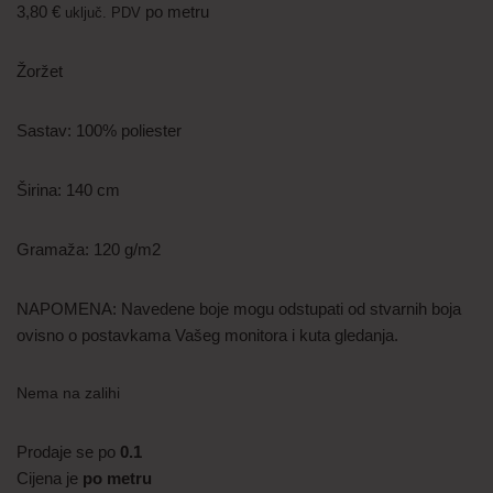
3,80
€
po metru
uključ. PDV
Žoržet
Sastav: 100% poliester
Širina: 140 cm
Gramaža: 120 g/m2
NAPOMENA: Navedene boje mogu odstupati od stvarnih boja
ovisno o postavkama Vašeg monitora i kuta gledanja.
Nema na zalihi
Prodaje se po
0.1
Cijena je
po metru