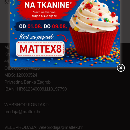
6,90
€
po metru
12,90
€
po metru
uključ. PDV
uključ. PDV
MAT TEXTILE d.o.o.
Kralja Zvonimira 46
44320 Kutina
OIB: 05145374626
MBS: 120003524
Privredna Banka Zagreb
IBAN: HR6123400091110197790
WEBSHOP KONTAKT:
prodaja@mattex.hr
VELEPRODAJA:
veleprodaja@mattex.hr