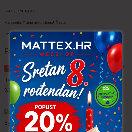
SKU:
ZOR016 (306)
Kategorije:
Trajno niska cijena!
,
Žoržet
Oznake:
cvijeće
,
ljeto
Povezani proizvodi
TRAJNO NISKA CIJENA!
TRAJNO NISKA CIJENA!
Jersey – cvijeće
Viskozna tkanina – cvijeće
3,30
€
po metru
2,30
€
po metru
uključ. PDV
uključ. PDV
Popelin – cvijeće
Scuba