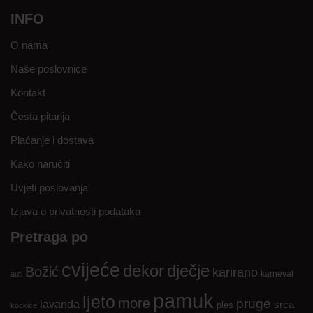
INFO
O nama
Naše poslovnice
Kontakt
Česta pitanja
Plaćanje i dostava
Kako naručiti
Uvjeti poslovanja
Izjava o privatnosti podataka
Pretraga po
cvijeće
dekor
dječje
Božić
karirano
karneval
auti
pamuk
ljeto
more
pruge
lavanda
srca
ples
kockice