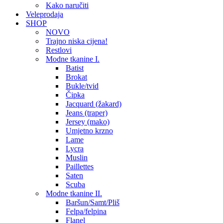
Kako naručiti
Veleprodaja
SHOP
NOVO
Trajno niska cijena!
Restlovi
Modne tkanine I.
Batist
Brokat
Bukle/tvid
Čipka
Jacquard (žakard)
Jeans (traper)
Jersey (mako)
Umjetno krzno
Lame
Lycra
Muslin
Paillettes
Saten
Scuba
Modne tkanine II.
Baršun/Samt/Pliš
Felpa/felpina
Flanel