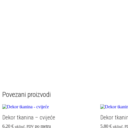
Povezani proizvodi
Dekor tkanina – cvijeće
Dekor tkani
6,20
€
po metru
5,80
€
uključ. PDV
uključ. 