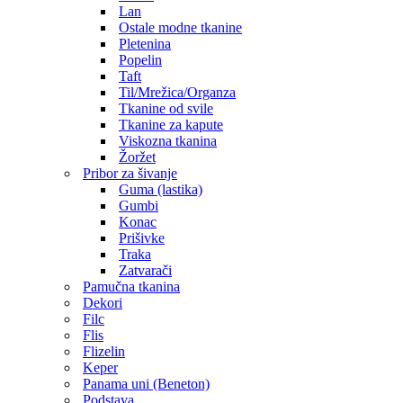
Lan
Ostale modne tkanine
Pletenina
Popelin
Taft
Til/Mrežica/Organza
Tkanine od svile
Tkanine za kapute
Viskozna tkanina
Žoržet
Pribor za šivanje
Guma (lastika)
Gumbi
Konac
Prišivke
Traka
Zatvarači
Pamučna tkanina
Dekori
Filc
Flis
Flizelin
Keper
Panama uni (Beneton)
Podstava