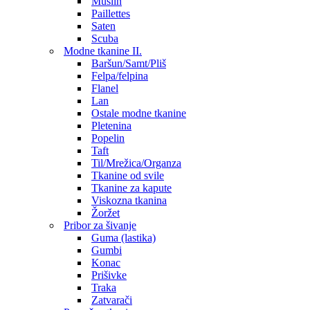
Muslin
Paillettes
Saten
Scuba
Modne tkanine II.
Baršun/Samt/Pliš
Felpa/felpina
Flanel
Lan
Ostale modne tkanine
Pletenina
Popelin
Taft
Til/Mrežica/Organza
Tkanine od svile
Tkanine za kapute
Viskozna tkanina
Žoržet
Pribor za šivanje
Guma (lastika)
Gumbi
Konac
Prišivke
Traka
Zatvarači