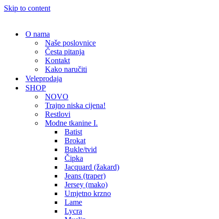
Skip to content
O nama
Naše poslovnice
Česta pitanja
Kontakt
Kako naručiti
Veleprodaja
SHOP
NOVO
Trajno niska cijena!
Restlovi
Modne tkanine I.
Batist
Brokat
Bukle/tvid
Čipka
Jacquard (žakard)
Jeans (traper)
Jersey (mako)
Umjetno krzno
Lame
Lycra