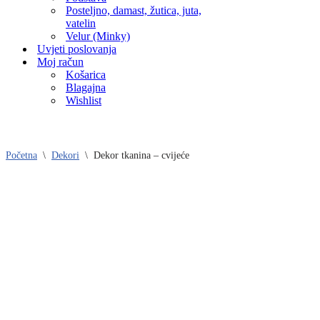
Posteljno, damast, žutica, juta,
vatelin
Velur (Minky)
Uvjeti poslovanja
Moj račun
Košarica
Blagajna
Wishlist
Početna
\
Dekori
\
Dekor tkanina – cvijeće