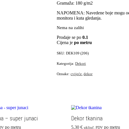
Gramaža: 180 g/m2
NAPOMENA: Navedene boje mogu odstu
monitora i kuta gledanja.
Nema na zalihi
Prodaje se po
0.1
Cijena je
po metru
SKU:
DEK109 (206)
Kategorija:
Dekori
Oznake:
cvijeće
,
dekor
na – super junaci
Dekor tkanina
po metru
5,30
€
po metru
PDV
uključ. PDV