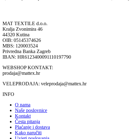
MAT TEXTILE d.o.o.
Kralja Zvonimira 46
44320 Kutina
OIB: 05145374626
MBS: 120003524
Privredna Banka Zagreb
IBAN: HR6123400091110197790
WEBSHOP KONTAKT:
prodaja@mattex.hr
VELEPRODAJA:
veleprodaja@mattex.hr
INFO
O nama
Naše poslovnice
Kontakt
Česta pitanja
Plaćanje i dostava
Kako naručiti
Uvjeti poslovanja