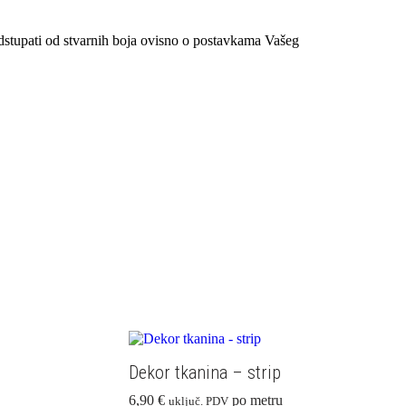
pati od stvarnih boja ovisno o postavkama Vašeg
Dekor tkanina – strip
6,90
€
po metru
uključ. PDV