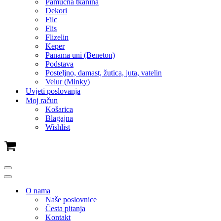
Pamučna tkanina
Dekori
Filc
Flis
Flizelin
Keper
Panama uni (Beneton)
Podstava
Posteljno, damast, žutica, juta, vatelin
Velur (Minky)
Uvjeti poslovanja
Moj račun
Košarica
Blagajna
Wishlist
Cart
Navigation
Menu
Navigation
Menu
O nama
Naše poslovnice
Česta pitanja
Kontakt