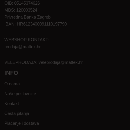
OIB: 05145374626
MBS: 120003524
Privredna Banka Zagreb
IBAN: HR6123400091110197790
WEBSHOP KONTAKT:
prodaja@mattex.hr
VELEPRODAJA:
veleprodaja@mattex.hr
INFO
O nama
Naše poslovnice
Kontakt
Česta pitanja
Plaćanje i dostava