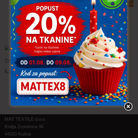
Dekor tkanina – cvijeće
6,20
€
po metru
uključ. PDV
Dekor tkanina – cvijeće
Dekor tkanina – cvijeće
5,30
€
po metru
5,80
€
po metru
uključ. PDV
uključ. PDV
MAT TEXTILE d.o.o.
Kralja Zvonimira 46
44320 Kutina