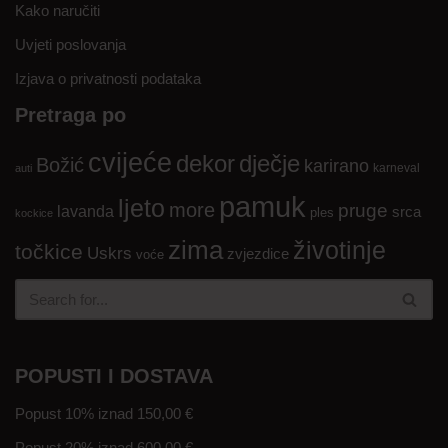
Kako naručiti
Uvjeti poslovanja
Izjava o privatnosti podataka
Pretraga po
cvijeće
dekor
dječje
Božić
karirano
karneval
auti
pamuk
ljeto
more
pruge
lavanda
srca
ples
kockice
zima
životinje
točkice
Uskrs
zvjezdice
voće
POPUSTI I DOSTAVA
Popust 10% iznad 150,00 €
Popust 20% iznad 600,00 €