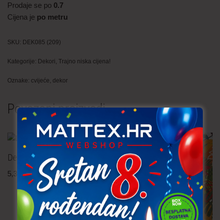
Prodaje se po
0.7
Cijena je
po metru
SKU:
DEK085 (209)
Kategorije:
Dekori
,
Trajno niska cijena!
Oznake:
cvijeće
,
dekor
Povezani proizvodi
Dekor tkanina – peseki
5,30
€
po metru
uključ. PDV