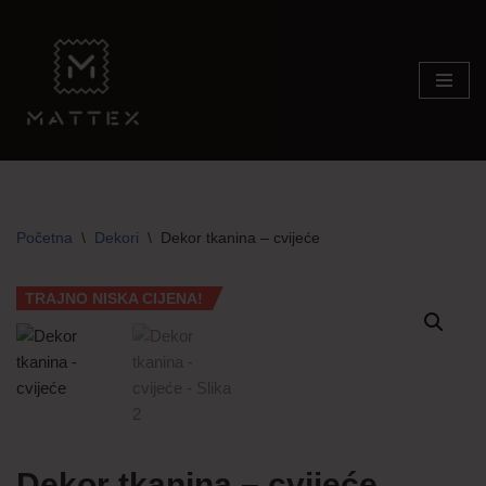
Skip
to
content
Početna
\
Dekori
\
Dekor tkanina – cvijeće
TRAJNO NISKA CIJENA!
Dekor tkanina – cvijeće