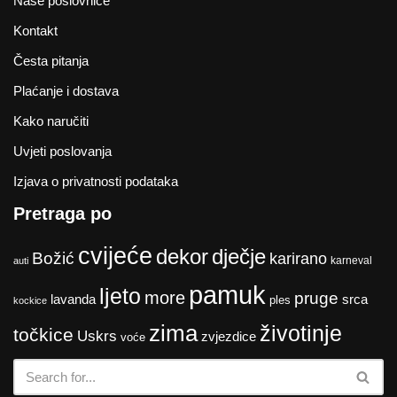
Naše poslovnice
Kontakt
Česta pitanja
Plaćanje i dostava
Kako naručiti
Uvjeti poslovanja
Izjava o privatnosti podataka
Pretraga po
cvijeće
dekor
dječje
Božić
karirano
karneval
auti
pamuk
ljeto
more
pruge
lavanda
srca
ples
kockice
zima
životinje
točkice
Uskrs
zvjezdice
voće