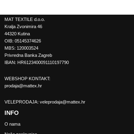
MAT TEXTILE d.o.o.
Kralja Zvonimira 46
44320 Kutina
OIB: 05145374626
MBS: 120003524
Privredna Banka Zagreb
IBAN: HR6123400091110197790
WEBSHOP KONTAKT:
prodaja@mattex.hr
VELEPRODAJA:
veleprodaja@mattex.hr
INFO
O nama