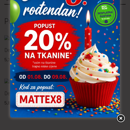
Povezani proizvodi
Dekor tkanina – cvijeće
Dekor tkanina
5,30
€
po metru
5,30
€
po metru
uključ. PDV
uključ. PDV
Dekor tkanina – cvijeće
Dekor tkanina – strip
5,80
€
po metru
6,90
€
po metru
uključ. PDV
uključ. PDV