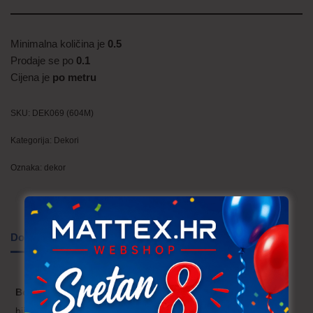
Minimalna količina je
0.5
Prodaje se po
0.1
Cijena je
po metru
SKU:
DEK069 (604M)
Kategorija:
Dekori
Oznaka:
dekor
Dodatne informacije
Boja
bijela, crna