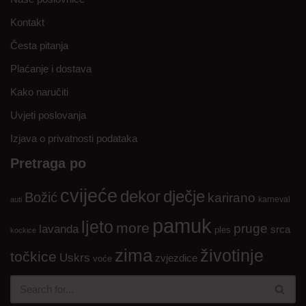
Kontakt
Česta pitanja
Plaćanje i dostava
Kako naručiti
Uvjeti poslovanja
Izjava o privatnosti podataka
Pretraga po
cvijeće
dekor
dječje
Božić
karirano
karneval
auti
pamuk
ljeto
more
pruge
lavanda
srca
ples
kockice
zima
životinje
točkice
Uskrs
zvjezdice
voće