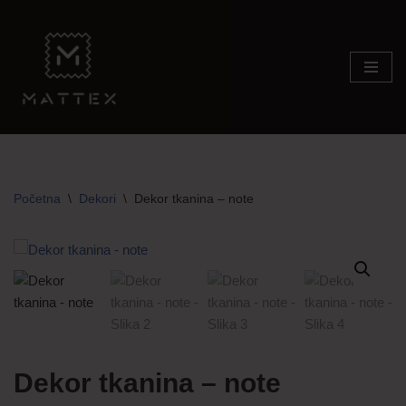
Skip
to
content
Početna
\
Dekori
\
Dekor tkanina – note
Dekor tkanina – note