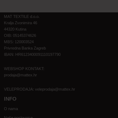
MAT TEXTILE d.o.o.
Kralja Zvonimira 46
44320 Kutina
OIB: 05145374626
MBS: 120003524
Privredna Banka Zagreb
IBAN: HR6123400091110197790
WEBSHOP KONTAKT:
prodaja@mattex.hr
VELEPRODAJA:
veleprodaja@mattex.hr
INFO
O nama
Naše poslovnice